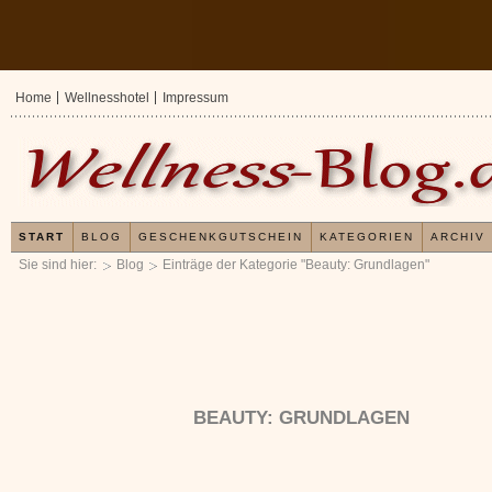
Home
Wellnesshotel
Impressum
START
BLOG
GESCHENKGUTSCHEIN
KATEGORIEN
ARCHIV
Sie sind hier:
Blog
Einträge der Kategorie "Beauty: Grundlagen"
BEAUTY: GRUNDLAGEN
Erfahrungen mit und Anwendungsweisen von
Kieselsäuregel