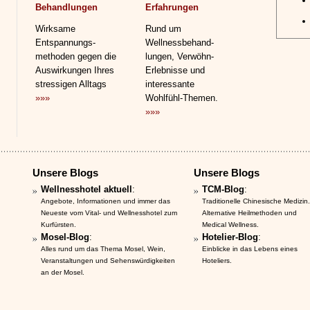
Behandlungen
Erfahrungen
Wirksame
Rund um
Entspannungs­
Wellnessbehand­
methoden gegen die
lungen, Verwöhn-
Auswirkungen Ihres
Erlebnisse und
stressigen Alltags
interessante
»»»
Wohlfühl-Themen.
»»»
Unsere Blogs
Unsere Blogs
Wellnesshotel aktuell
:
TCM-Blog
:
Angebote, Informationen und immer das
Traditionelle Chinesische Medizin.
Neueste vom Vital- und Wellnesshotel zum
Alternative Heilmethoden und
Kurfürsten.
Medical Wellness.
Mosel-Blog
:
Hotelier-Blog
:
Alles rund um das Thema Mosel, Wein,
Einblicke in das Lebens eines
Veranstaltungen und Sehenswürdigkeiten
Hoteliers.
an der Mosel.