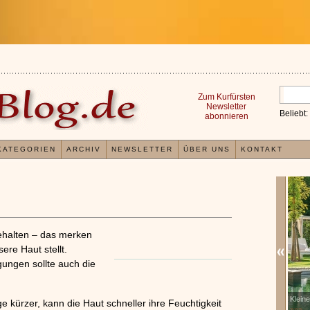
Zum Kurfürsten
Newsletter
Beliebt:
abonnieren
KATEGORIEN
ARCHIV
NEWSLETTER
ÜBER UNS
KONTAKT
gehalten – das merken
ere Haut stellt.
ungen sollte auch die
Erfahrungen mit und Anwendungsweisen von
Klein
x
 kürzer, kann die Haut schneller ihre Feuchtigkeit
Kieselsäuregel
»»»