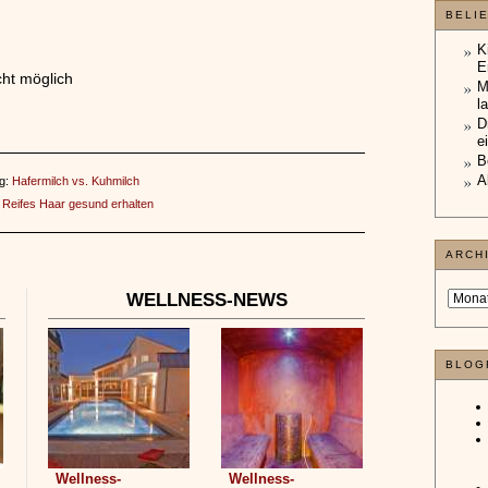
BELI
K
E
ht möglich
M
l
D
e
B
A
ag:
Hafermilch vs. Kuhmilch
:
Reifes Haar gesund erhalten
ARCH
WELLNESS-NEWS
BLOG
Wellness-
Wellness-