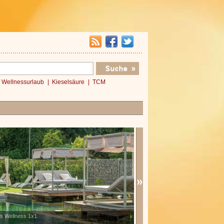
Wellnessurlaub
Kieselsäure
TCM
es Wellness 1x1
Verwöhnromantik 3 Nächte
x
»»»