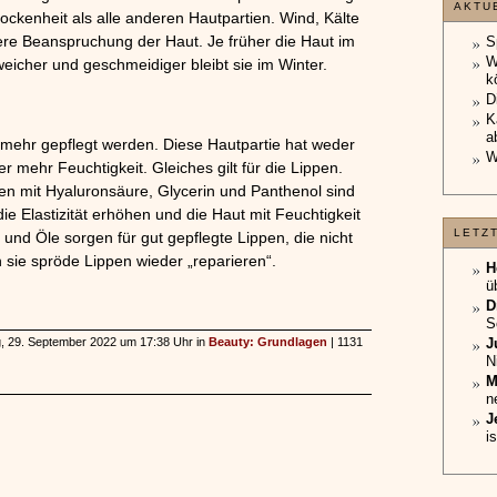
AKTU
Trockenheit als alle anderen Hautpartien. Wind, Kälte
ere Beanspruchung der Haut. Je früher die Haut im
S
W
weicher und geschmeidiger bleibt sie im Winter.
k
D
K
a
r mehr gepflegt werden. Diese Hautpartie hat weder
W
 mehr Feuchtigkeit. Gleiches gilt für die Lippen.
en mit Hyaluronsäure, Glycerin und Panthenol sind
ie Elastizität erhöhen und die Haut mit Feuchtigkeit
LETZ
und Öle sorgen für gut gepflegte Lippen, die nicht
en sie spröde Lippen wieder „reparieren“.
H
ü
D
S
ag, 29. September 2022 um 17:38 Uhr in
Beauty: Grundlagen
| 1131
J
N
M
n
J
i