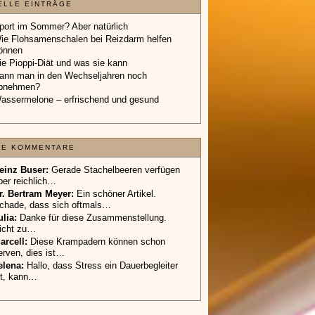
ELLE EINTRÄGE
port im Sommer? Aber natürlich
ie Flohsamenschalen bei Reizdarm helfen
önnen
ie Pioppi-Diät und was sie kann
ann man in den Wechseljahren noch
bnehmen?
assermelone – erfrischend und gesund
TE KOMMENTARE
einz Buser:
Gerade Stachelbeeren verfügen
ber reichlich…
r. Bertram Meyer:
Ein schöner Artikel.
chade, dass sich oftmals…
ulia:
Danke für diese Zusammenstellung.
icht zu…
arcell:
Diese Krampadern können schon
erven, dies ist…
elena:
Hallo, dass Stress ein Dauerbegleiter
st, kann…