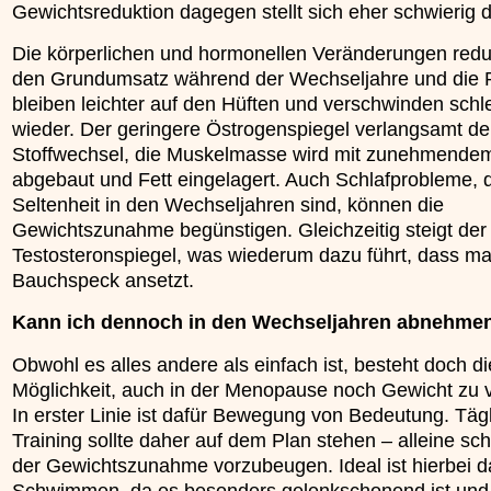
Gewichtsreduktion dagegen stellt sich eher schwierig d
»»»
Die körperlichen und hormonellen Veränderungen redu
den Grundumsatz während der Wechseljahre und die 
bleiben leichter auf den Hüften und verschwinden schl
wieder. Der geringere Östrogenspiegel verlangsamt d
Stoffwechsel, die Muskelmasse wird mit zunehmendem
abgebaut und Fett eingelagert. Auch Schlafprobleme, d
Seltenheit in den Wechseljahren sind, können die
Gewichtszunahme begünstigen. Gleichzeitig steigt der
Testosteronspiegel, was wiederum dazu führt, dass m
Bauchspeck ansetzt.
Kann ich dennoch in den Wechseljahren abnehme
Obwohl es alles andere als einfach ist, besteht doch di
Möglichkeit, auch in der Menopause noch Gewicht zu v
In erster Linie ist dafür Bewegung von Bedeutung. Täg
Training sollte daher auf dem Plan stehen – alleine sc
der Gewichtszunahme vorzubeugen. Ideal ist hierbei d
Schwimmen, da es besonders gelenkschonend ist und 