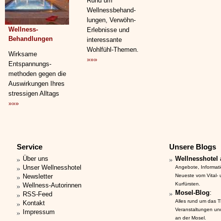
Rund um
Wellnessbehand­
lungen, Verwöhn-
Wellness-
Erlebnisse und
Behandlungen
interessante
Wohlfühl-Themen.
Wirksame
»»»
Entspannungs­
methoden gegen die
Auswirkungen Ihres
stressigen Alltags
»»»
Service
Unsere Blogs
Über uns
Wellnesshotel 
Unser Wellnesshotel
Angebote, Informat
Newsletter
Neueste vom Vital-
Kurfürsten.
Wellness-Autorinnen
Mosel-Blog
:
RSS-Feed
Alles rund um das 
Kontakt
Veranstaltungen un
Impressum
an der Mosel.