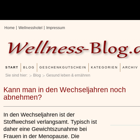
Home
Wellnesshotel
Impressum
START
BLOG
GESCHENKGUTSCHEIN
KATEGORIEN
ARCHIV
Sie sind hier:
Blog
Gesund leben & ernähren
Kann man in den Wechseljahren noch
abnehmen?
In den Wechseljahren ist der
Stoffwechsel verlangsamt. Typisch ist
daher eine Gewichtszunahme bei
Frauen in der Menopause. Die
Erfahrungen mit und Anwe
Kieselsäuregel