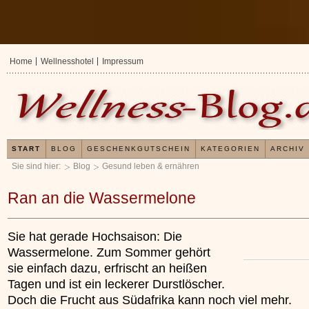
Home
Wellnesshotel
Impressum
START
BLOG
GESCHENKGUTSCHEIN
KATEGORIEN
ARCHIV
Sie sind hier:
Blog
Gesund leben & ernähren
Ran an die Wassermelone
Sie hat gerade Hochsaison: Die
Wassermelone. Zum Sommer gehört
sie einfach dazu, erfrischt an heißen
Tagen und ist ein leckerer Durstlöscher.
Doch die Frucht aus Südafrika kann noch viel mehr.
Erfahrungen mit und Anwendungsweisen von
Kleines W
x
Kieselsäuregel
»»»