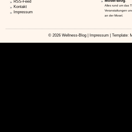
Mosel-Blog
:
RSS-Feed
Alles rund um das 
Kontakt
Veranstaltungen un
Impressum
an der Mosel.
© 2026
Wellness-Blog
|
Impressum
| Template: 