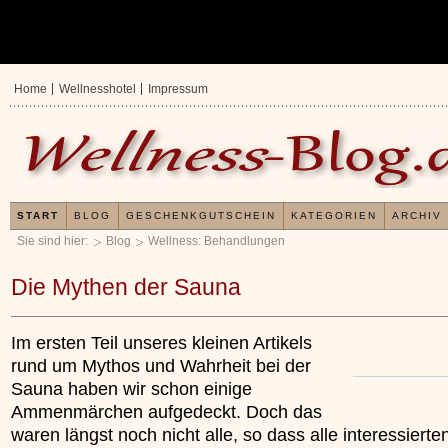
Home
Wellnesshotel
Impressum
START
BLOG
GESCHENKGUTSCHEIN
KATEGORIEN
ARCHIV
Sie sind hier:
Blog
Wellness: Behandlungen
Die Mythen der Sauna
Im ersten Teil unseres kleinen Artikels
rund um Mythos und Wahrheit bei der
Sauna haben wir schon einige
Ammenmärchen aufgedeckt. Doch das
waren längst noch nicht alle, so dass alle interessiert
Erfahrungen mit und Anwendungsweisen von
Kleines Wellness 1x
x
Kieselsäuregel
»»»