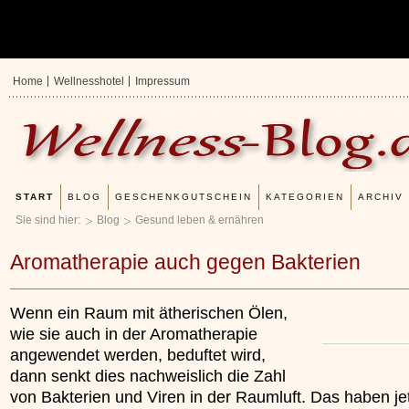
Home
Wellnesshotel
Impressum
START
BLOG
GESCHENKGUTSCHEIN
KATEGORIEN
ARCHIV
Sie sind hier:
Blog
Gesund leben & ernähren
Aromatherapie auch gegen Bakterien
Wenn ein Raum mit ätherischen Ölen,
wie sie auch in der Aromatherapie
angewendet werden, beduftet wird,
dann senkt dies nachweislich die Zahl
von Bakterien und Viren in der Raumluft. Das haben je
Erfahrungen mit u
Kieselsäuregel