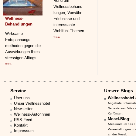
Rund um
Wellnessbehand­
lungen, Verwöhn-
Wellness-
Erlebnisse und
Behandlungen
interessante
Wohlfühl-Themen.
Wirksame
»»»
Entspannungs­
methoden gegen die
Auswirkungen Ihres
stressigen Alltags
»»»
Service
Unsere Blogs
Über uns
Wellnesshotel 
Unser Wellnesshotel
Angebote, Informat
Newsletter
Neueste vom Vital-
Kurfürsten.
Wellness-Autorinnen
Mosel-Blog
:
RSS-Feed
Alles rund um das 
Kontakt
Veranstaltungen un
Impressum
an der Mosel.