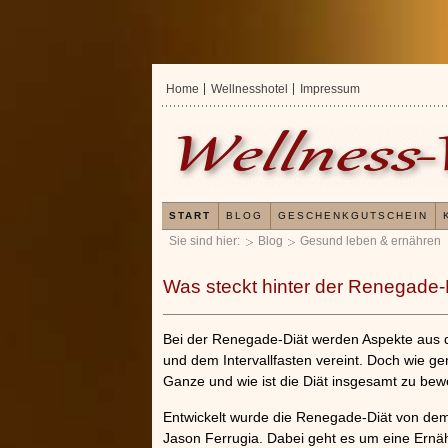
Home
Wellnesshotel
Impressum
START
BLOG
GESCHENKGUTSCHEIN
Sie sind hier:
Blog
Gesund leben & ernähren
Was steckt hinter der Renegade-
Bei der Renegade-Diät werden Aspekte aus
und dem Intervallfasten vereint. Doch wie ge
Ganze und wie ist die Diät insgesamt zu bew
Entwickelt wurde die Renegade-Diät von de
Erfahrungen mit und Anwendungsweise
Jason Ferrugia. Dabei geht es um eine Ernä
Kieselsäuregel