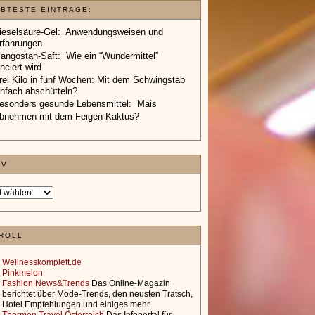
EBTESTE EINTRÄGE:
ieselsäure-Gel: Anwendungsweisen und
rfahrungen
angostan-Saft: Wie ein “Wundermittel”
anciert wird
rei Kilo in fünf Wochen: Mit dem Schwingstab
infach abschütteln?
esonders gesunde Lebensmittel: Mais
bnehmen mit dem Feigen-Kaktus?
IV
ROLL
Wellnesskomplett.de
Pinkmelon
Fashion News&Trends
Das Online-Magazin
berichtet über Mode-Trends, den neusten Tratsch,
Hotel Empfehlungen und einiges mehr.