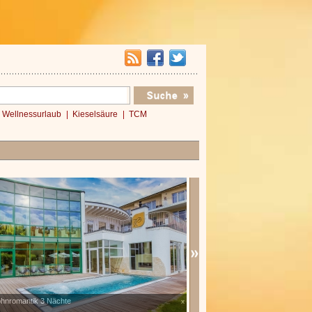
Wellnessurlaub
Kieselsäure
TCM
hnromantik 3 Nächte
Verwöhnromantik Essential
x
»»»