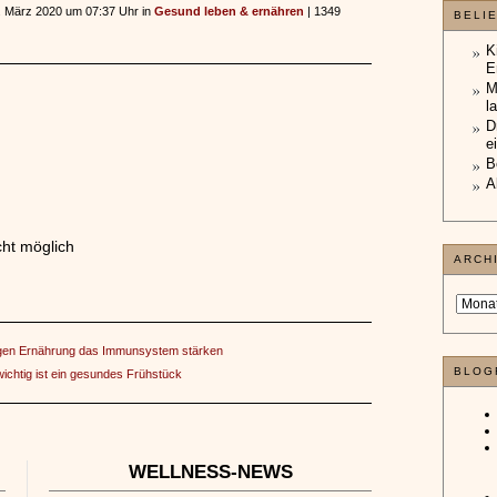
02. März 2020 um 07:37 Uhr in
Gesund leben & ernähren
| 1349
BELI
K
E
M
l
D
e
B
A
ht möglich
ARCH
tigen Ernährung das Immunsystem stärken
BLOG
ichtig ist ein gesundes Frühstück
WELLNESS-NEWS