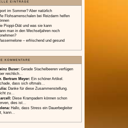
ELLE EINTRÄGE
port im Sommer? Aber natürlich
ie Flohsamenschalen bei Reizdarm helfen
önnen
ie Pioppi-Diät und was sie kann
ann man in den Wechseljahren noch
bnehmen?
assermelone – erfrischend und gesund
TE KOMMENTARE
einz Buser:
Gerade Stachelbeeren verfügen
ber reichlich…
r. Bertram Meyer:
Ein schöner Artikel.
chade, dass sich oftmals…
ulia:
Danke für diese Zusammenstellung.
icht zu…
arcell:
Diese Krampadern können schon
erven, dies ist…
elena:
Hallo, dass Stress ein Dauerbegleiter
st, kann…