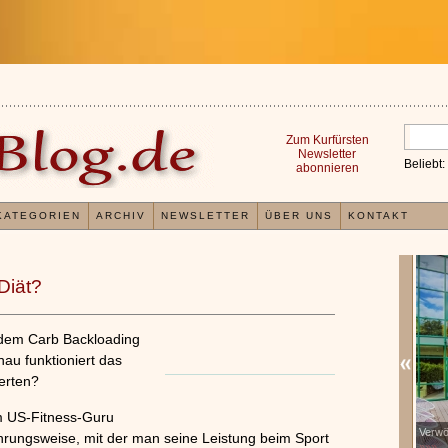
Zum Kurfürsten
Newsletter
Beliebt:
abonnieren
KATEGORIEN
ARCHIV
NEWSLETTER
ÜBER UNS
KONTAKT
Diät?
 dem Carb Backloading
nau funktioniert das
erten?
m US-Fitness-Guru
n von
Kleines Wellness 1x1
Verwö
x
x
hrungsweise, mit der man seine Leistung beim Sport
»»»
»»»