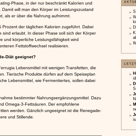
AKTU
ating-Phase, in der nur beschränkt Kalorien und
Damit will man den Körper im Leistungszustand
S
t, als er über die Nahrung aufnimmt.
W
k
Prozent der täglichen Kalorien zugeführt. Dabei
D
K
sind erlaubt. In dieser Phase soll sich der Körper
a
e und körperliche Leistungsfähigkeit wird
W
enteren Fettstoffwechsel realisieren.
de-Diät geeignet?
LETZ
errugia Lebensmittel mit wenigen Transfetten, die
H
ten. Tierische Produkte dürfen auf dem Speiseplan
ü
ische Lebensmittel, wie Fermentiertes, sollen dabei
D
S
J
nnahme bestimmter Nahrungsergänzungsmittel. Dazu
N
 und Omega-3-Fettsäuren. Der empfohlene
M
n
ritten werden. Gänzlich ungeeignet ist die Renegade-
J
re und Stillende.
i