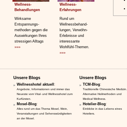
Wellness-
Wellness-
Behandlungen
Erfahrungen
Wirksame
Rund um
Entspannungs­
Wellnessbehand­
methoden gegen die
lungen, Verwöhn-
Auswirkungen Ihres
Erlebnisse und
stressigen Alltags
interessante
»»»
Wohlfühl-Themen.
»»»
Unsere Blogs
Unsere Blogs
Wellnesshotel aktuell
:
TCM-Blog
:
Angebote, Informationen und immer das
Traditionelle Chinesische Medizin.
Neueste vom Vital- und Wellnesshotel zum
Alternative Heilmethoden und
Kurfürsten.
Medical Wellness.
Mosel-Blog
:
Hotelier-Blog
:
Alles rund um das Thema Mosel, Wein,
Einblicke in das Lebens eines
Veranstaltungen und Sehenswürdigkeiten
Hoteliers.
an der Mosel.