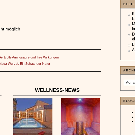
BELI
K
E
M
ht möglich
l
D
e
B
A
Wertvolle Aminosäure und ihre Wirkungen
Maca Wurzel: Ein Schatz der Natur
ARCH
WELLNESS-NEWS
BLOG