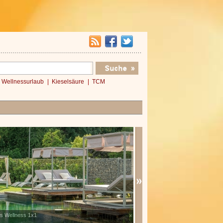
Wellnessurlaub
Kieselsäure
TCM
 Wellness 1x1
Verwöhnromantik 3 Nächte
x
»»»