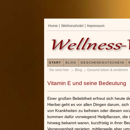
Home
Wellnesshotel
Impressum
START
BLOG
GESCHENKGUTSCHEIN
Sie sind hier:
Blog
Gesund leben & ernähren
Vitamin E und seine Bedeutung
Einer großen Beliebtheit erfreut sich heute di
Hierbei geht es vor allen Dingen darum, sich
von Krankheiten zu befreien oder diesen vo
kommen dafür vorwiegend Heilpflanzen, die 
hinweg bekannt waren, kurzfristig in ihrer Be
Vergessenheit gerieten, mittlerweile aber u