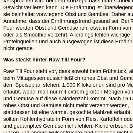
Versprochen wird bei dem Konzept, dass man schnell u
»»»
Gewicht verlieren kann. Die Ernährung ist überwiegen
sie beinhaltet vorwiegend Obst und Gemüse. Daher au
Annahme, dass der Ernährungstrend gesund sei. Bei R
Four werden Obst und Gemüse roh, etwa in Form von
oder als Smoothie verzehrt. Allerdings fehlen wichtige
Proteinquellen und auch ausgewogen ist diese Ernäh
nicht gerade.
Was steckt hinter Raw Till Four?
Raw Till Four sieht vor, dass sowohl beim Frühstück, a
beim Mittagessen ausschließlich rohes Obst und Gem
dem Speiseplan stehen. 1.000 Kilokalorien sind pro Ma
erlaubt, wobei man nur mit extrem großen Mengen vo
und Gemüse auf diese Kalorienzahl kommt. Nach 16 U
rohes Obst und Gemüse nicht mehr verzehrt werden,
stattdessen ist eine warme, gekochte Mahlzeit erlaubt.
sollten Kohlenhydrate in Form von Reis, Kartoffeln od
und gedämpftes Gemüse nicht fehlen. Kichererbsen, 
Linsen und andere Hülsenfrüchte sind dagegen nicht er