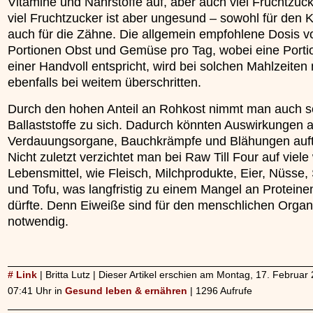
Vitamine und Nährstoffe auf, aber auch viel Fruchtzuck
viel Fruchtzucker ist aber ungesund – sowohl für den K
auch für die Zähne. Die allgemein empfohlene Dosis v
Portionen Obst und Gemüse pro Tag, wobei eine Porti
einer Handvoll entspricht, wird bei solchen Mahlzeiten 
ebenfalls bei weitem überschritten.
Durch den hohen Anteil an Rohkost nimmt man auch se
Ballaststoffe zu sich. Dadurch könnten Auswirkungen a
Verdauungsorgane, Bauchkrämpfe und Blähungen auft
Nicht zuletzt verzichtet man bei Raw Till Four auf viele
Lebensmittel, wie Fleisch, Milchprodukte, Eier, Nüsse
und Tofu, was langfristig zu einem Mangel an Proteine
dürfte. Denn Eiweiße sind für den menschlichen Orga
notwendig.
# Link
| Britta Lutz | Dieser Artikel erschien am Montag, 17. Februa
07:41 Uhr in
Gesund leben & ernähren
| 1296 Aufrufe