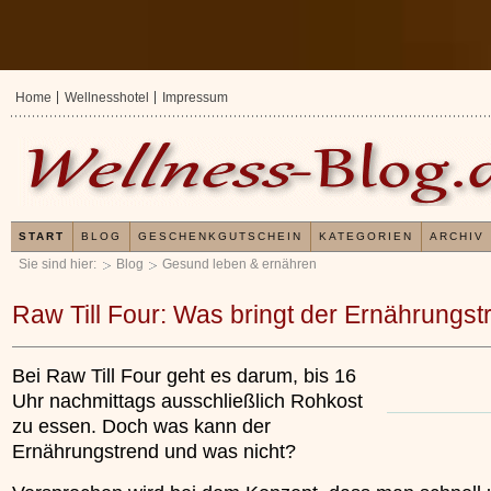
Home
Wellnesshotel
Impressum
START
BLOG
GESCHENKGUTSCHEIN
KATEGORIEN
ARCHIV
Sie sind hier:
Blog
Gesund leben & ernähren
Raw Till Four: Was bringt der Ernährungst
Bei Raw Till Four geht es darum, bis 16
Uhr nachmittags ausschließlich Rohkost
zu essen. Doch was kann der
Ernährungstrend und was nicht?
Erfahrungen mit u
Kieselsäuregel