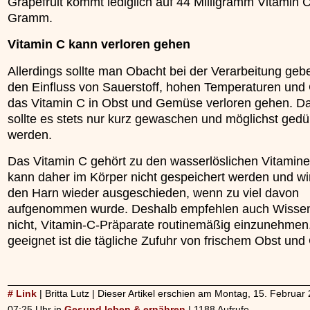
Grapefruit kommt lediglich auf 44 Milligramm Vitamin 
Gramm.
Vitamin C kann verloren gehen
Allerdings sollte man Obacht bei der Verarbeitung geb
den Einfluss von Sauerstoff, hohen Temperaturen und
das Vitamin C in Obst und Gemüse verloren gehen. D
sollte es stets nur kurz gewaschen und möglichst gedü
werden.
Das Vitamin C gehört zu den wasserlöslichen Vitamine
kann daher im Körper nicht gespeichert werden und wi
den Harn wieder ausgeschieden, wenn zu viel davon
aufgenommen wurde. Deshalb empfehlen auch Wissen
nicht, Vitamin-C-Präparate routinemäßig einzunehmen
geeignet ist die tägliche Zufuhr von frischem Obst un
# Link
| Britta Lutz | Dieser Artikel erschien am Montag, 15. Februa
07:25 Uhr in
Gesund leben & ernähren
| 1188 Aufrufe