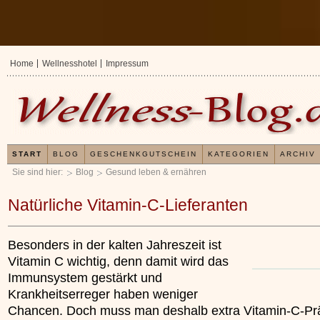
Home
Wellnesshotel
Impressum
START
BLOG
GESCHENKGUTSCHEIN
KATEGORIEN
ARCHIV
Sie sind hier:
Blog
Gesund leben & ernähren
Natürliche Vitamin-C-Lieferanten
Besonders in der kalten Jahreszeit ist
Vitamin C wichtig, denn damit wird das
Immunsystem gestärkt und
Krankheitserreger haben weniger
Chancen. Doch muss man deshalb extra Vitamin-C-Pr
Erfahrungen mit und
Kieselsäuregel