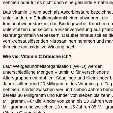
nehmen oder tut es nicht doch eine gesunde Ernährun
»»»
Das Vitamin C wird auch als Ascorbinsäure bezeichnet.
unter anderem Erkältungskrankheiten abwehren, die
Immunabwehr stärken, das Bindegewebe, Knochen u
unterstützen und selbst die Eisenverwertung aus pflan
Nahrungsmitteln verbessern. Darüber hinaus soll es di
von krebsauslösenden Nitrosaminen hemmen und man
ihm eine antioxidative Wirkung nach.
Wie viel Vitamin C brauche ich?
Laut Weltgesundheitsorganisation (WHO) werden
unterschiedliche Mengen Vitamin C für verschiedene
Altersgruppen empfohlen. Säuglinge und Kleinkinder bi
Jahre sollten rund 20 Milligramm des Vitamins pro Tag
nehmen. Kinder zwischen vier und sieben Jahren benö
bereits 30 Milligramm und Kinder von sieben bis zehn
Milligramm. Für die Kinder von zehn bis 13 Jahren we
Milligramm und zwischen 13 und 15 Jahren 85 Millig
Vitamin C empfohlen.