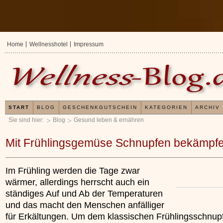
Home
Wellnesshotel
Impressum
START
BLOG
GESCHENKGUTSCHEIN
KATEGORIEN
ARCHIV
Sie sind hier:
Blog
Gesund leben & ernähren
Mit Frühlingsgemüse Schnupfen bekämpf
Im Frühling werden die Tage zwar
wärmer, allerdings herrscht auch ein
ständiges Auf und Ab der Temperaturen
und das macht den Menschen anfälliger
für Erkältungen. Um dem klassischen Frühlingsschnup
Erfahrungen mit un
Kieselsäuregel