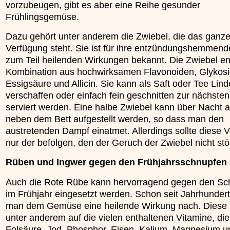
vorzubeugen, gibt es aber eine Reihe gesunder
»»»
Frühlingsgemüse.
Dazu gehört unter anderem die Zwiebel, die das ganze
Verfügung steht. Sie ist für ihre entzündungshemmen
zum Teil heilenden Wirkungen bekannt. Die Zwiebel ent
Kombination aus hochwirksamen Flavonoiden, Glykosi
Essigsäure und Allicin. Sie kann als Saft oder Tee Lin
verschaffen oder einfach fein geschnitten zur nächsten
serviert werden. Eine halbe Zwiebel kann über Nacht 
neben dem Bett aufgestellt werden, so dass man den
austretenden Dampf einatmet. Allerdings sollte diese V
nur der befolgen, den der Geruch der Zwiebel nicht stör
Rüben und Ingwer gegen den Frühjahrsschnupfen
Auch die Rote Rübe kann hervorragend gegen den Sc
im Frühjahr eingesetzt werden. Schon seit Jahrhunder
man dem Gemüse eine heilende Wirkung nach. Diese l
unter anderem auf die vielen enthaltenen Vitamine, die
Folsäure, Jod, Phosphor, Eisen, Kalium, Magnesium u