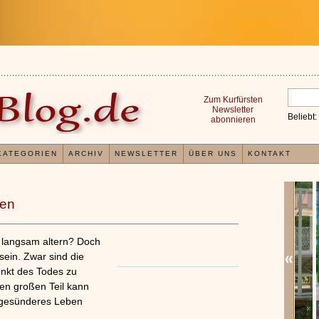
Zum Kurfürsten
Newsletter
Beliebt:
abonnieren
KATEGORIEN
ARCHIV
NEWSLETTER
ÜBER UNS
KONTAKT
ben
 langsam altern? Doch
 sein. Zwar sind die
unkt des Todes zu
en großen Teil kann
d gesünderes Leben
n von
Kleines Wellness 1x1
Verwö
x
x
»»»
»»»