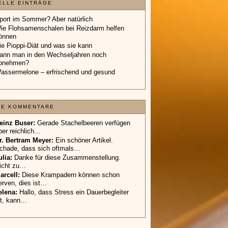
ELLE EINTRÄGE
port im Sommer? Aber natürlich
ie Flohsamenschalen bei Reizdarm helfen
önnen
ie Pioppi-Diät und was sie kann
ann man in den Wechseljahren noch
bnehmen?
assermelone – erfrischend und gesund
TE KOMMENTARE
einz Buser:
Gerade Stachelbeeren verfügen
ber reichlich…
r. Bertram Meyer:
Ein schöner Artikel.
chade, dass sich oftmals…
ulia:
Danke für diese Zusammenstellung.
icht zu…
arcell:
Diese Krampadern können schon
erven, dies ist…
elena:
Hallo, dass Stress ein Dauerbegleiter
st, kann…