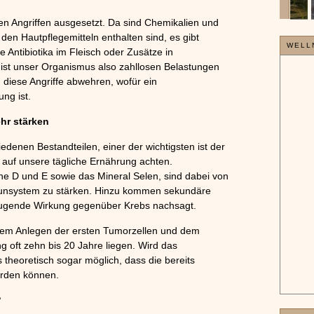
sen Angriffen ausgesetzt. Da sind Chemikalien und
en Hautpflegemitteln enthalten sind, es gibt
WELL
e Antibiotika im Fleisch oder Zusätze in
ist unser Organismus also zahllosen Belastungen
diese Angriffe abwehren, wofür ein
ng ist.
hr stärken
denen Bestandteilen, einer der wichtigsten ist der
 auf unsere tägliche Ernährung achten.
ine D und E sowie das Mineral Selen, sind dabei von
munsystem zu stärken. Hinzu kommen sekundäre
eugende Wirkung gegenüber Krebs nachsagt.
n dem Anlegen der ersten Tumorzellen und dem
g oft zehn bis 20 Jahre liegen. Wird das
 theoretisch sogar möglich, dass die bereits
erden können.
?