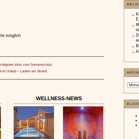
BELI
K
E
M
l
ht möglich
D
e
B
A
ichtigsten Infos zum Sonnenschutz
it im Urlaub – Laufen am Strand
ARCH
WELLNESS-NEWS
BLOG