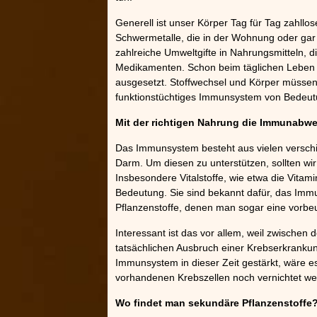
»»»
Generell ist unser Körper Tag für Tag zahllo
Schwermetalle, die in der Wohnung oder gar d
zahlreiche Umweltgifte in Nahrungsmitteln, di
Medikamenten. Schon beim täglichen Leben 
ausgesetzt. Stoffwechsel und Körper müssen 
funktionstüchtiges Immunsystem von Bedeutu
Mit der richtigen Nahrung die Immunabwe
Das Immunsystem besteht aus vielen verschie
Darm. Um diesen zu unterstützen, sollten wir
Insbesondere Vitalstoffe, wie etwa die Vitam
Bedeutung. Sie sind bekannt dafür, das Im
Pflanzenstoffe, denen man sogar eine vorb
Interessant ist das vor allem, weil zwische
tatsächlichen Ausbruch einer Krebserkrankun
Immunsystem in dieser Zeit gestärkt, wäre es
vorhandenen Krebszellen noch vernichtet w
Wo findet man sekundäre Pflanzenstoffe