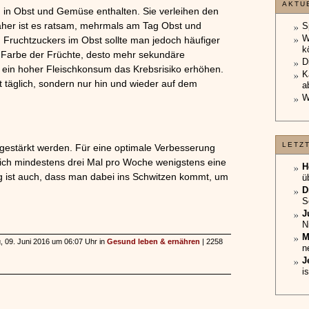
AKTU
m in Obst und Gemüse enthalten. Sie verleihen den
her ist es ratsam, mehrmals am Tag Obst und
S
W
Fruchtzuckers im Obst sollte man jedoch häufiger
k
ie Farbe der Früchte, desto mehr sekundäre
D
 ein hoher Fleischkonsum das Krebsrisiko erhöhen.
K
t täglich, sondern nur hin und wieder auf dem
a
W
LETZ
gestärkt werden. Für eine optimale Verbesserung
sich mindestens drei Mal pro Woche wenigstens eine
H
tig ist auch, dass man dabei ins Schwitzen kommt, um
ü
D
S
J
N
M
g, 09. Juni 2016 um 06:07 Uhr in
Gesund leben & ernähren
| 2258
n
J
i