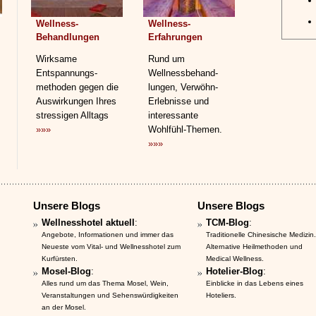
Wellness-
Wellness-
Behandlungen
Erfahrungen
Wirksame
Rund um
Entspannungs­
Wellnessbehand­
methoden gegen die
lungen, Verwöhn-
Auswirkungen Ihres
Erlebnisse und
stressigen Alltags
interessante
»»»
Wohlfühl-Themen.
»»»
Unsere Blogs
Unsere Blogs
Wellnesshotel aktuell
:
TCM-Blog
:
Angebote, Informationen und immer das
Traditionelle Chinesische Medizin.
Neueste vom Vital- und Wellnesshotel zum
Alternative Heilmethoden und
Kurfürsten.
Medical Wellness.
Mosel-Blog
:
Hotelier-Blog
:
Alles rund um das Thema Mosel, Wein,
Einblicke in das Lebens eines
Veranstaltungen und Sehenswürdigkeiten
Hoteliers.
an der Mosel.