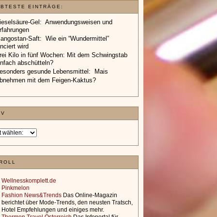
EBTESTE EINTRÄGE:
ieselsäure-Gel: Anwendungsweisen und
rfahrungen
angostan-Saft: Wie ein “Wundermittel”
anciert wird
rei Kilo in fünf Wochen: Mit dem Schwingstab
infach abschütteln?
esonders gesunde Lebensmittel: Mais
bnehmen mit dem Feigen-Kaktus?
IV
ROLL
Wellnesskomplett.de
Pinkmelon
Fashion News&Trends
Das Online-Magazin
berichtet über Mode-Trends, den neusten Tratsch,
Hotel Empfehlungen und einiges mehr.