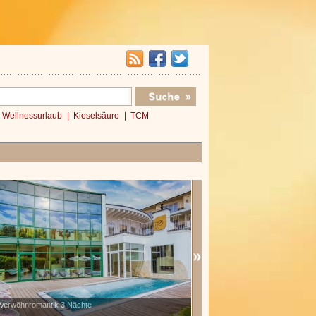
Wellnessurlaub
Kieselsäure
TCM
hnromantik 3 Nächte
Verwöhnromantik Essential
x
»»»