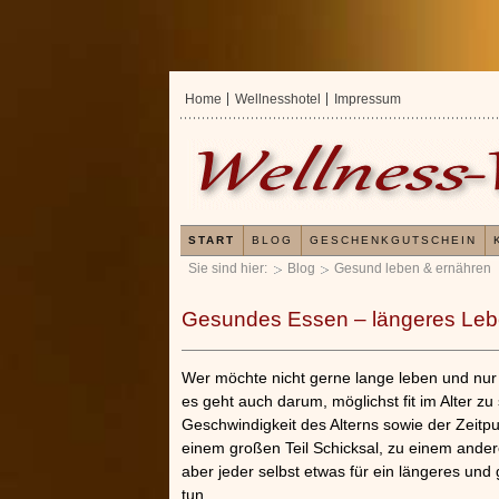
Home
Wellnesshotel
Impressum
START
BLOG
GESCHENKGUTSCHEIN
Sie sind hier:
Blog
Gesund leben & ernähren
Gesundes Essen – längeres Le
Wer möchte nicht gerne lange leben und nur
es geht auch darum, möglichst fit im Alter zu
Geschwindigkeit des Alterns sowie der Zeitp
einem großen Teil Schicksal, zu einem ander
aber jeder selbst etwas für ein längeres un
Erfahrungen mit und Anwendungsweise
tun.
Kieselsäuregel