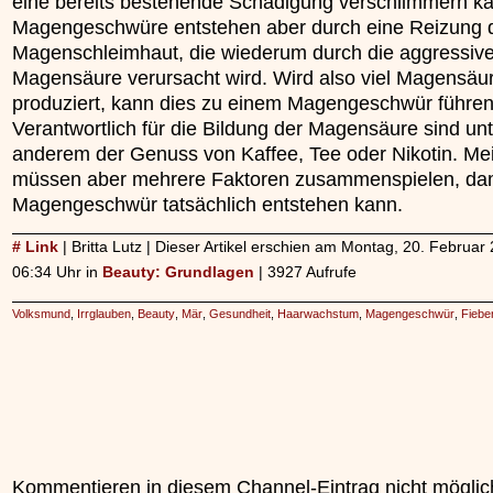
eine bereits bestehende Schädigung verschlimmern k
Magengeschwüre entstehen aber durch eine Reizung 
Magenschleimhaut, die wiederum durch die aggressiv
Magensäure verursacht wird. Wird also viel Magensäu
produziert, kann dies zu einem Magengeschwür führen
Verantwortlich für die Bildung der Magensäure sind unt
anderem der Genuss von Kaffee, Tee oder Nikotin. Mei
müssen aber mehrere Faktoren zusammenspielen, dam
Magengeschwür tatsächlich entstehen kann.
# Link
| Britta Lutz | Dieser Artikel erschien am Montag, 20. Februa
06:34 Uhr in
Beauty: Grundlagen
| 3927 Aufrufe
Volksmund
,
Irrglauben
,
Beauty
,
Mär
,
Gesundheit
,
Haarwachstum
,
Magengeschwür
,
Fiebe
Kommentieren in diesem Channel-Eintrag nicht möglic