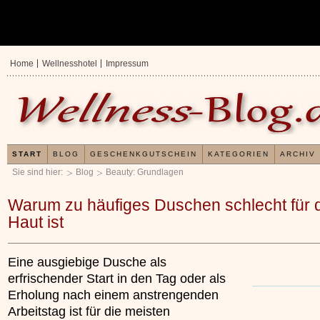
Home
Wellnesshotel
Impressum
START
BLOG
GESCHENKGUTSCHEIN
KATEGORIEN
ARCHIV
Sie sind hier:
Blog
Beauty: Grundlagen
Warum zu häufiges Duschen schlecht für 
Haut ist
Eine ausgiebige Dusche als
erfrischender Start in den Tag oder als
Erholung nach einem anstrengenden
Arbeitstag ist für die meisten
Verwöhnromantik 3 Nächte
Verwöhnromantik Es
x
x
»»»
»»»