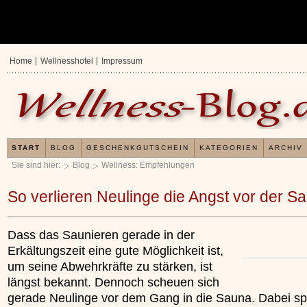
Home
Wellnesshotel
Impressum
START
BLOG
GESCHENKGUTSCHEIN
KATEGORIEN
ARCHIV
Sie sind hier:
Blog
Wellness: Empfehlungen
So verlieren Neulinge die Angst vor der S
Dass das Saunieren gerade in der
Erkältungszeit eine gute Möglichkeit ist,
um seine Abwehrkräfte zu stärken, ist
längst bekannt. Dennoch scheuen sich
gerade Neulinge vor dem Gang in die Sauna. Dabei sp
Erfahrungen mit u
Kieselsäuregel