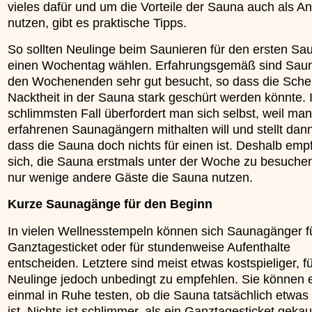
vieles dafür und um die Vorteile der Sauna auch als A
»»»
nutzen, gibt es praktische Tipps.
So sollten Neulinge beim Saunieren für den ersten S
einen Wochentag wählen. Erfahrungsgemäß sind Sau
den Wochenenden sehr gut besucht, so dass die Sche
Nacktheit in der Sauna stark geschürt werden könnte. 
schlimmsten Fall überfordert man sich selbst, weil man
erfahrenen Saunagängern mithalten will und stellt dann
dass die Sauna doch nichts für einen ist. Deshalb empf
sich, die Sauna erstmals unter der Woche zu besuche
nur wenige andere Gäste die Sauna nutzen.
Kurze Saunagänge für den Beginn
In vielen Wellnesstempeln können sich Saunagänger fü
Ganztagesticket oder für stundenweise Aufenthalte
entscheiden. Letztere sind meist etwas kostspieliger, f
Neulinge jedoch unbedingt zu empfehlen. Sie können e
einmal in Ruhe testen, ob die Sauna tatsächlich etwas 
ist. Nichts ist schlimmer, als ein Ganztagesticket gekau