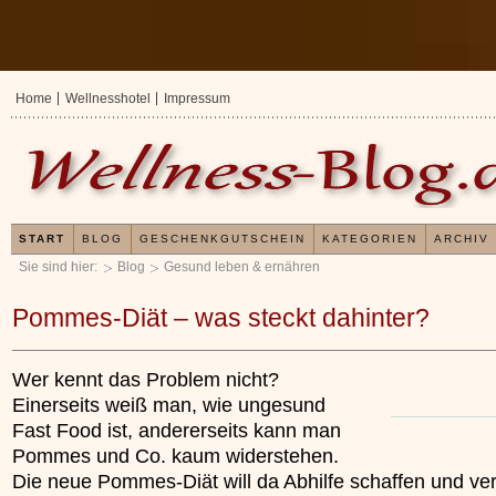
Home
Wellnesshotel
Impressum
START
BLOG
GESCHENKGUTSCHEIN
KATEGORIEN
ARCHIV
Sie sind hier:
Blog
Gesund leben & ernähren
Pommes-Diät – was steckt dahinter?
Wer kennt das Problem nicht?
Einerseits weiß man, wie ungesund
Fast Food ist, andererseits kann man
Pommes und Co. kaum widerstehen.
Die neue Pommes-Diät will da Abhilfe schaffen und ver
Erfahrungen mit und Anwendungsweisen von
Kieselsäuregel