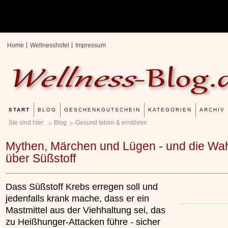
Home
Wellnesshotel
Impressum
START
BLOG
GESCHENKGUTSCHEIN
KATEGORIEN
ARCHIV
Erfahrungen mit und Anwendungsweisen 
Kieselsäuregel
Sie sind hier:
Blog
Gesund leben & ernähren
»»»
Mythen, Märchen und Lügen - und die Wah
über Süßstoff
Dass Süßstoff Krebs erregen soll und
jedenfalls krank mache, dass er ein
Mastmittel aus der Viehhaltung sei, das
zu Heißhunger-Attacken führe - sicher