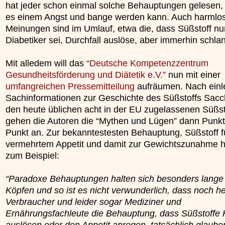
hat jeder schon einmal solche Behauptungen gelesen, 
es einem Angst und bange werden kann. Auch harmlo
Meinungen sind im Umlauf, etwa die, dass Süßstoff nur
Diabetiker sei, Durchfall auslöse, aber immerhin schl
Mit alledem will das
“Deutsche Kompetenzzentrum
Gesundheitsförderung und Diätetik e.V.”
nun mit einer
umfangreichen Pressemitteilung
aufräumen. Nach einl
Sachinformationen zur Geschichte des Süßstoffs Sacc
den heute üblichen acht in der EU zugelassenen Süßst
gehen die Autoren die “Mythen und Lügen” dann Punkt
Punkt an. Zur bekanntestesten Behauptung, Süßstoff f
vermehrtem Appetit und damit zur Gewichtszunahme h
zum Beispiel:
“Paradoxe Behauptungen halten sich besonders lange 
Köpfen und so ist es nicht verwunderlich, dass noch he
Verbraucher und leider sogar Mediziner und
Ernährungsfachleute die Behauptung, dass Süßstoffe
auslösen oder den Appetit anregen, tatsächlich glauben