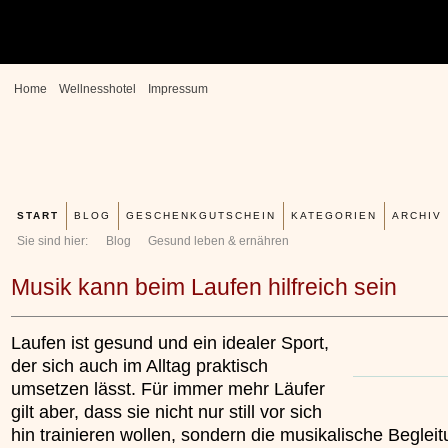
Home
Wellnesshotel
Impressum
START
BLOG
GESCHENKGUTSCHEIN
KATEGORIEN
ARCHIV
Erfahrungen mit und An
Kieselsäuregel
Sie sind hier:
Blog
Gesund leben & ernähren
»»»
Musik kann beim Laufen hilfreich sein
Laufen ist gesund und ein idealer Sport,
der sich auch im Alltag praktisch
umsetzen lässt. Für immer mehr Läufer
gilt aber, dass sie nicht nur still vor sich
hin trainieren wollen, sondern die musikalische Beglei