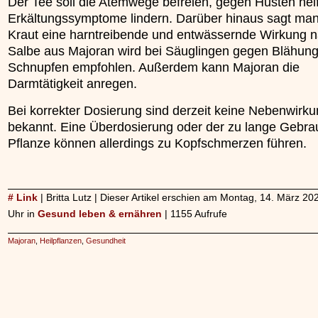
Der Tee soll die Atemwege befreien, gegen Husten hel
Erkältungssymptome lindern. Darüber hinaus sagt ma
Kraut eine harntreibende und entwässernde Wirkung n
Salbe aus Majoran wird bei Säuglingen gegen Blähun
Schnupfen empfohlen. Außerdem kann Majoran die
Darmtätigkeit anregen.
Bei korrekter Dosierung sind derzeit keine Nebenwirk
bekannt. Eine Überdosierung oder der zu lange Gebra
Pflanze können allerdings zu Kopfschmerzen führen.
# Link
| Britta Lutz | Dieser Artikel erschien am Montag, 14. März 2
Uhr in
Gesund leben & ernähren
| 1155 Aufrufe
Majoran
,
Heilpflanzen
,
Gesundheit