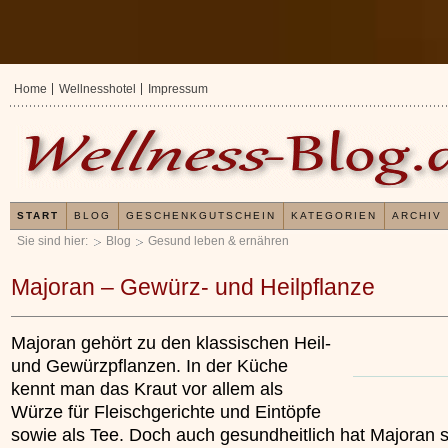
Home
Wellnesshotel
Impressum
START
BLOG
GESCHENKGUTSCHEIN
KATEGORIEN
ARCHIV
Sie sind hier:
Blog
Gesund leben & ernähren
Majoran – Gewürz- und Heilpflanze
Majoran gehört zu den klassischen Heil-
und Gewürzpflanzen. In der Küche
kennt man das Kraut vor allem als
Würze für Fleischgerichte und Eintöpfe
sowie als Tee. Doch auch gesundheitlich hat Majoran s
Erfahrungen mit und Anwendungsweisen von
Kleines Wellness
x
Kieselsäuregel
»»»