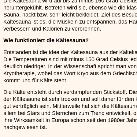
Die Kältesauna wird auf bis zu minus 150 Grad Celsiu
»»»
heruntergekühlt. Betreten wird sie, ebenso wie die kla
Sauna, nackt bzw. sehr leicht bekleidet. Ziel des Besuc
Kältesauna ist es, die Muskeln zu entspannen, das Hau
verbessern und Kalorien zu verbrennen.
Wie funktioniert die Kältesauna?
Entstanden ist die Idee der Kältesauna aus der Kälte
Die Temperaturen sind mit minus 150 Grad Celsius je
deutlich niedriger. In der Wissenschaft spricht man von
Kryotherapie, wobei das Wort Kryo aus dem Griechisc
kommt und für Kälte steht.
Die Kälte entsteht durch verdampfenden Stickstoff. Die 
der Kältesaune ist sehr trocken und soll daher für den
gut verträglich sein. Mittlerweile hat sich die Kältesaun
allem bei Stars und Sternchen zum Trend entwickelt, 
ihre Wirksamkeit in Europa schon seit den 1980er Jah
nachgewiesen ist.