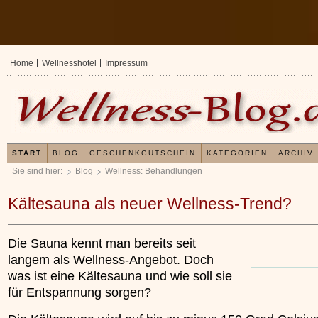
Home
Wellnesshotel
Impressum
START
BLOG
GESCHENKGUTSCHEIN
KATEGORIEN
ARCHIV
Sie sind hier:
Blog
Wellness: Behandlungen
Kältesauna als neuer Wellness-Trend?
Die Sauna kennt man bereits seit
langem als Wellness-Angebot. Doch
was ist eine Kältesauna und wie soll sie
für Entspannung sorgen?
Erfahrungen mit und Anwendungsweisen von
Kleines Wellness 1x
x
Kieselsäuregel
»»»