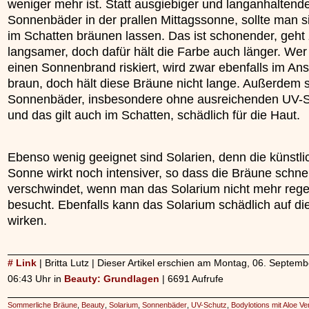
weniger mehr ist. Statt ausgiebiger und langanhaltend
Sonnenbäder in der prallen Mittagssonne, sollte man si
im Schatten bräunen lassen. Das ist schonender, geht
langsamer, doch dafür hält die Farbe auch länger. We
einen Sonnenbrand riskiert, wird zwar ebenfalls im An
braun, doch hält diese Bräune nicht lange. Außerdem 
Sonnenbäder, insbesondere ohne ausreichenden UV-S
und das gilt auch im Schatten, schädlich für die Haut.
Ebenso wenig geeignet sind Solarien, denn die künstli
Sonne wirkt noch intensiver, so dass die Bräune schne
verschwindet, wenn man das Solarium nicht mehr reg
besucht. Ebenfalls kann das Solarium schädlich auf di
wirken.
# Link
| Britta Lutz | Dieser Artikel erschien am Montag, 06. Septe
06:43 Uhr in
Beauty: Grundlagen
| 6691 Aufrufe
Sommerliche Bräune
,
Beauty
,
Solarium
,
Sonnenbäder
,
UV-Schutz
,
Bodylotions mit Aloe Ve