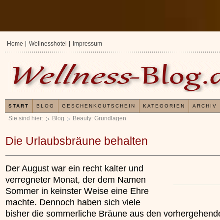
Home
Wellnesshotel
Impressum
START
BLOG
GESCHENKGUTSCHEIN
KATEGORIEN
ARCHIV
Sie sind hier:
Blog
Beauty: Grundlagen
Die Urlaubsbräune behalten
Der August war ein recht kalter und
verregneter Monat, der dem Namen
Sommer in keinster Weise eine Ehre
machte. Dennoch haben sich viele
bisher die sommerliche Bräune aus den vorhergehend
Erfahrungen mit und Anwe
Kieselsäuregel