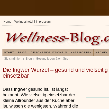
Home
Wellnesshotel
Impressum
START
BLOG
GESCHENKGUTSCHEIN
KATEGORIEN
ARCHIV
Sie sind hier:
Blog
Gesund leben & ernähren
Die Ingwer Wurzel – gesund und vielseitig
einsetzbar
Dass Ingwer gesund ist, ist längst
bekannt. Wie vielseitig einsetzbar der
kleine Allrounder aus der Küche aber
ist, wissen die wenigsten. Während die
Erfahrungen mit u
Kieselsäuregel