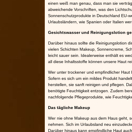
einen weiß man genau, dass man sie verträg
»»
abweichende Vorschriften, was den Lichtsch
Sonnenschutzprodukte in Deutschland EU-weit
Urlaubsländern, wie Spanien oder Italien wer
Gesichtswasser und Reinigungslotion ge
Darüber hinaus sollte die Reinigungslotion dir
vielen Schichten Makeup, Sonnencreme, Schm
leicht sauer sein. Idealerweise enthält es we
all diese Inhaltsstoffe können unsere Haut re
Wer unter trockener und empfindlicher Haut l
Sofern es sich um ein mildes Produkt handel
herstellen, sie sanft reinigen und pflegen. D
benötigte Feuchtigkeit entzogen. Zudem bere
nachfolgende Pflegeprodukte, wie Feuchtigk
Das tägliche Makeup
Wer nie ohne Makeup aus dem Haus geht, so
nehmen. Sich im Urlaubsland neu einzudecken
Darüber hinaus kann empfindliche Haut auch