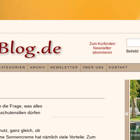
Zum Kurfürsten
Newsletter
Beliebt:
abonnieren
KATEGORIEN
ARCHIV
NEWSLETTER
ÜBER UNS
KONTAKT
ch die Frage, was alles
schutensilien dürfen
hutz, ganz gleich, ob
ahrungen mit und Anwendungsweisen von
Kleines Wellness 1x1
x
ene Sonnencreme hat nämlich viele Vorteile: Zum
selsäuregel
»»»