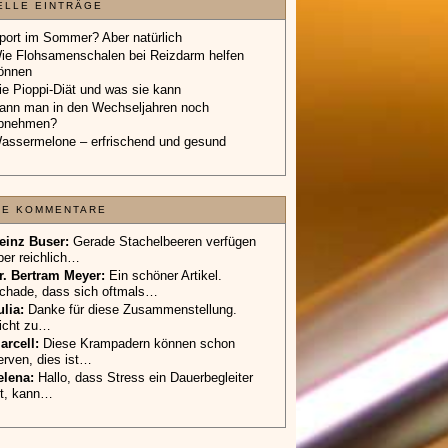
ELLE EINTRÄGE
port im Sommer? Aber natürlich
ie Flohsamenschalen bei Reizdarm helfen
önnen
ie Pioppi-Diät und was sie kann
ann man in den Wechseljahren noch
bnehmen?
assermelone – erfrischend und gesund
TE KOMMENTARE
einz Buser:
Gerade Stachelbeeren verfügen
ber reichlich…
r. Bertram Meyer:
Ein schöner Artikel.
chade, dass sich oftmals…
ulia:
Danke für diese Zusammenstellung.
icht zu…
arcell:
Diese Krampadern können schon
erven, dies ist…
elena:
Hallo, dass Stress ein Dauerbegleiter
st, kann…