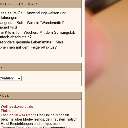
EBTESTE EINTRÄGE:
ieselsäure-Gel: Anwendungsweisen und
rfahrungen
angostan-Saft: Wie ein “Wundermittel”
anciert wird
rei Kilo in fünf Wochen: Mit dem Schwingstab
infach abschütteln?
esonders gesunde Lebensmittel: Mais
bnehmen mit dem Feigen-Kaktus?
IV
ROLL
Wellnesskomplett.de
Pinkmelon
Fashion News&Trends
Das Online-Magazin
berichtet über Mode-Trends, den neusten Tratsch,
Hotel Empfehlungen und einiges mehr.