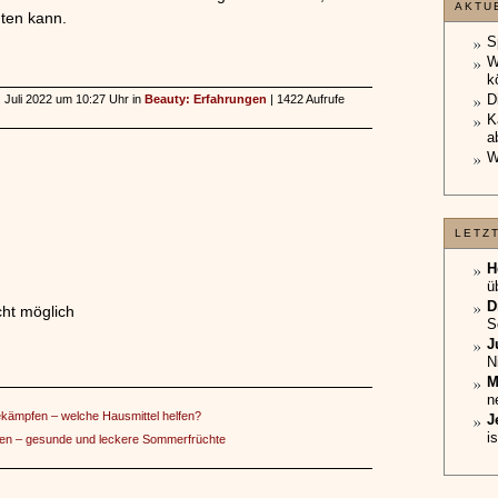
AKTU
hten kann.
S
W
k
D
4. Juli 2022 um 10:27 Uhr in
Beauty: Erfahrungen
| 1422 Aufrufe
K
a
W
LETZ
H
ü
D
ht möglich
S
J
N
M
n
ekämpfen – welche Hausmittel helfen?
J
i
en – gesunde und leckere Sommerfrüchte