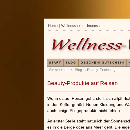
Home
Wellnesshotel
Impressum
START
BLOG
GESCHENKGUTSCHEIN
Sie sind hier:
Blog
Beauty: Erfahrungen
Beauty-Produkte auf Reisen
Wenn es auf Reisen geht, stellt sich alljährli
in den Koffer gehört. Neben Kleidung und Wa
auch einige Pflegeprodukte nicht fehlen.
An erster Stelle steht natürlich der Sonnensc
Erf
es in die Berge oder ans Meer geht. Die eig
Kie