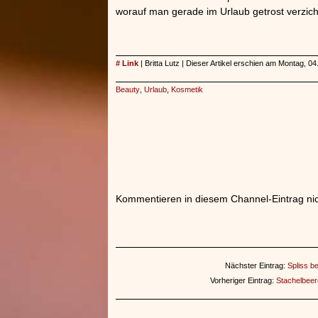
worauf man gerade im Urlaub getrost verzic
# Link
| Britta Lutz | Dieser Artikel erschien am Montag, 0
Beauty
,
Urlaub
,
Kosmetik
Kommentieren in diesem Channel-Eintrag nic
Nächster Eintrag:
Spliss b
Vorheriger Eintrag:
Stachelbeer