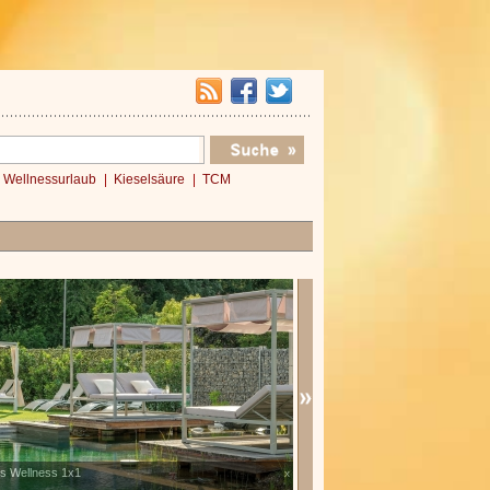
Wellnessurlaub
Kieselsäure
TCM
Verwöhnromantik 3 Nächte
x
x
»»»