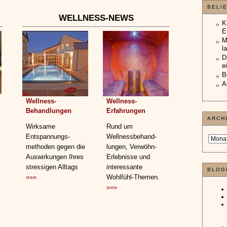
BELI
WELLNESS-NEWS
K
E
M
l
D
e
B
A
Wellness-
Wellness-
Behandlungen
Erfahrungen
ARCH
Wirksame
Rund um
Entspannungs­
Wellnessbehand­
methoden gegen die
lungen, Verwöhn-
Auswirkungen Ihres
Erlebnisse und
stressigen Alltags
interessante
BLOG
»»»
Wohlfühl-Themen.
»»»