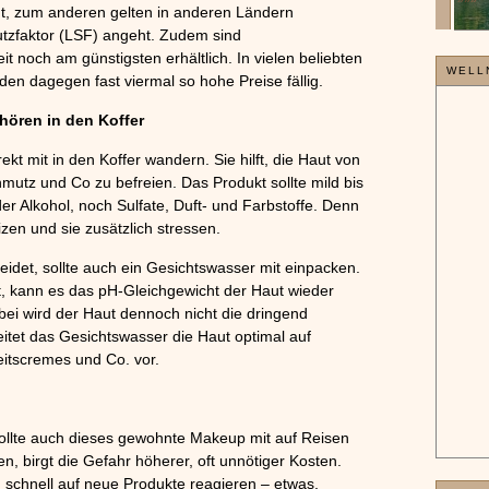
t, zum anderen gelten in anderen Ländern
»
utzfaktor (LSF) angeht. Zudem sind
 noch am günstigsten erhältlich. In vielen beliebten
WELL
den dagegen fast viermal so hohe Preise fällig.
hören in den Koffer
ekt mit in den Koffer wandern. Sie hilft, die Haut von
utz und Co zu befreien. Das Produkt sollte mild bis
der Alkohol, noch Sulfate, Duft- und Farbstoffe. Denn
izen und sie zusätzlich stressen.
eidet, sollte auch ein Gesichtswasser mit einpacken.
t, kann es das pH-Gleichgewicht der Haut wieder
abei wird der Haut dennoch nicht die dringend
itet das Gesichtswasser die Haut optimal auf
eitscremes und Co. vor.
llte auch dieses gewohnte Makeup mit auf Reisen
, birgt die Gefahr höherer, oft unnötiger Kosten.
 schnell auf neue Produkte reagieren – etwas,