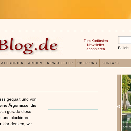
Zum Kurfürsten
Newsletter
Beliebt:
abonnieren
KATEGORIEN
ARCHIV
NEWSLETTER
ÜBER UNS
KONTAKT
ress gequält und von
ine Ärgernisse, die
och gerade diese
 uns blockieren.
 klar denken, wir
Erfahrungen mit und Anwendungsweisen von
Kleines
x
Kieselsäuregel
»»»