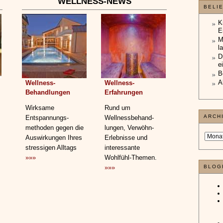
WELLNESS-NEWS
BELI
K
E
M
l
D
e
B
A
Wellness-
Wellness-
Behandlungen
Erfahrungen
Wirksame
Rund um
ARCH
Entspannungs­
Wellnessbehand­
methoden gegen die
lungen, Verwöhn-
Auswirkungen Ihres
Erlebnisse und
stressigen Alltags
interessante
»»»
Wohlfühl-Themen.
»»»
BLOG