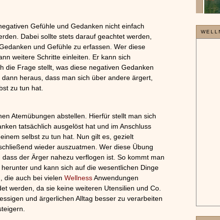
»»»
 negativen Gefühle und Gedanken nicht einfach
WELL
rden. Dabei sollte stets darauf geachtet werden,
 Gedanken und Gefühle zu erfassen. Wer diese
ann weitere Schritte einleiten. Er kann sich
ch die Frage stellt, was diese negativen Gedanken
ich dann heraus, dass man sich über andere ärgert,
st zu tun hat.
en Atemübungen abstellen. Hierfür stellt man sich
nken tatsächlich ausgelöst hat und im Anschluss
nem selbst zu tun hat. Nun gilt es, gezielt
nschließend wieder auszuatmen. Wer diese Übung
, dass der Ärger nahezu verflogen ist. So kommt man
r herunter und kann sich auf die wesentlichen Dinge
 die auch bei vielen
Wellness
Anwendungen
t werden, da sie keine weiteren Utensilien und Co.
essigen und ärgerlichen Alltag besser zu verarbeiten
steigern.