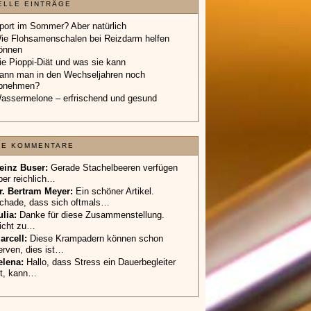
ELLE EINTRÄGE
port im Sommer? Aber natürlich
ie Flohsamenschalen bei Reizdarm helfen
önnen
ie Pioppi-Diät und was sie kann
ann man in den Wechseljahren noch
bnehmen?
assermelone – erfrischend und gesund
TE KOMMENTARE
einz Buser:
Gerade Stachelbeeren verfügen
ber reichlich…
r. Bertram Meyer:
Ein schöner Artikel.
chade, dass sich oftmals…
ulia:
Danke für diese Zusammenstellung.
icht zu…
arcell:
Diese Krampadern können schon
erven, dies ist…
elena:
Hallo, dass Stress ein Dauerbegleiter
st, kann…