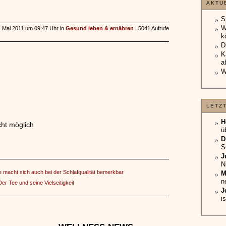
AKTU
S
W
6. Mai 2011 um 09:47 Uhr in
Gesund leben & ernähren
| 5041 Aufrufe
k
D
K
a
W
LETZ
H
ht möglich
ü
D
S
J
N
 macht sich auch bei der Schlafqualität bemerkbar
M
n
Der Tee und seine Vielseitigkeit
J
i