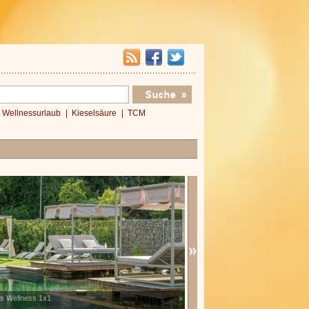
Wellnessurlaub
Kieselsäure
TCM
 Wellness 1x1
Verwöhnromantik 3 Nächte
x
»»»