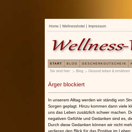
Home
Wellnesshotel
Impressum
START
BLOG
GESCHENKGUTSCHEIN
Sie sind hier:
Blog
Gesund leben & ernähren
Ärger blockiert
In unserem Alltag werden wir ständig von St
Sorgen geplagt. Hinzu kommen dann viele kle
uns das Leben zusätzlich schwer machen. D
negativen Gefühle und Gedanken sind es, die
Durch diese Gedanken können wir nicht mehr
verlieren den Blick für das Positive im Leben.