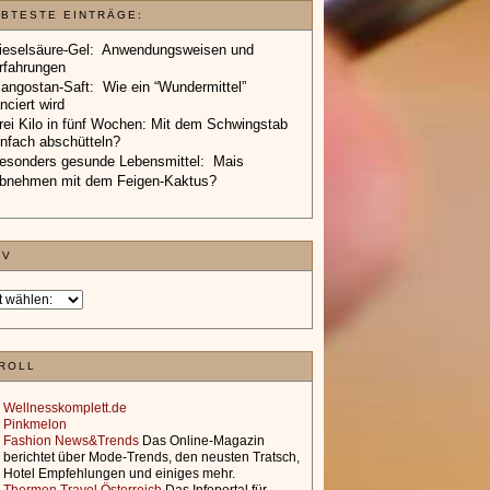
EBTESTE EINTRÄGE:
ieselsäure-Gel: Anwendungsweisen und
rfahrungen
angostan-Saft: Wie ein “Wundermittel”
anciert wird
rei Kilo in fünf Wochen: Mit dem Schwingstab
infach abschütteln?
esonders gesunde Lebensmittel: Mais
bnehmen mit dem Feigen-Kaktus?
IV
ROLL
Wellnesskomplett.de
Pinkmelon
Fashion News&Trends
Das Online-Magazin
berichtet über Mode-Trends, den neusten Tratsch,
Hotel Empfehlungen und einiges mehr.