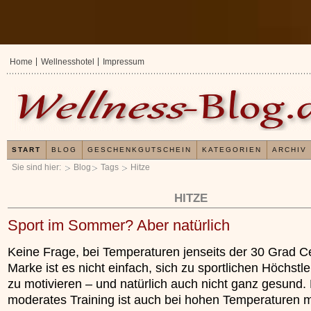
Home
Wellnesshotel
Impressum
START
BLOG
GESCHENKGUTSCHEIN
KATEGORIEN
ARCHIV
Sie sind hier:
Blog
Tags
Hitze
HITZE
Sport im Sommer? Aber natürlich
Keine Frage, bei Temperaturen jenseits der 30 Grad C
Marke ist es nicht einfach, sich zu sportlichen Höchstl
zu motivieren – und natürlich auch nicht ganz gesund.
moderates Training ist auch bei hohen Temperaturen m
Erfahrungen mit und Anwendungsweisen von
Kleines Wellness 1x
x
Kieselsäuregel
»»»