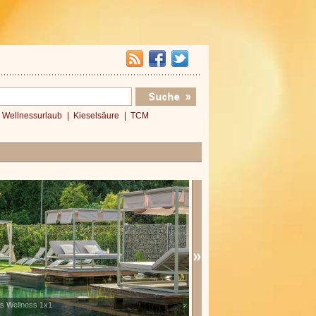
Wellnessurlaub
Kieselsäure
TCM
es Wellness 1x1
Verwöhnromantik 3 Nächte
x
»»»