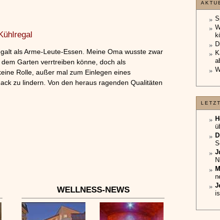
AKTU
S
W
Kühlregal
k
D
nd galt als Arme-Leute-Essen. Meine Oma wusste zwar
K
a
 dem Garten verrtreiben könne, doch als
W
 keine Rolle, außer mal zum Einlegen eines
ck zu lindern. Von den heraus ragenden Qualitäten
LETZ
H
ü
D
S
J
N
M
n
J
WELLNESS-NEWS
i