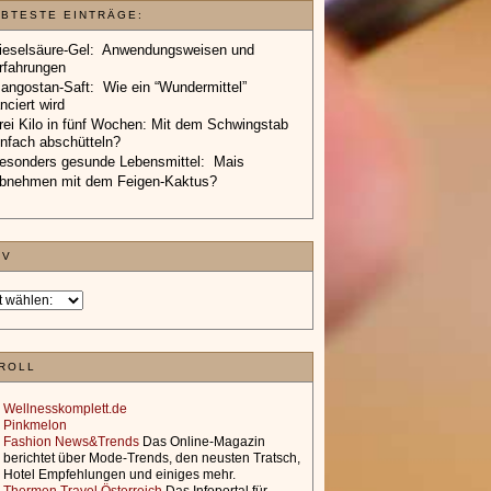
EBTESTE EINTRÄGE:
ieselsäure-Gel: Anwendungsweisen und
rfahrungen
angostan-Saft: Wie ein “Wundermittel”
anciert wird
rei Kilo in fünf Wochen: Mit dem Schwingstab
infach abschütteln?
esonders gesunde Lebensmittel: Mais
bnehmen mit dem Feigen-Kaktus?
IV
ROLL
Wellnesskomplett.de
Pinkmelon
Fashion News&Trends
Das Online-Magazin
berichtet über Mode-Trends, den neusten Tratsch,
Hotel Empfehlungen und einiges mehr.