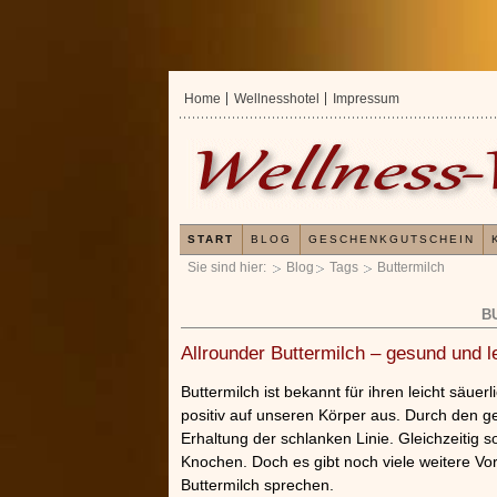
Home
Wellnesshotel
Impressum
START
BLOG
GESCHENKGUTSCHEIN
Sie sind hier:
Blog
Tags
Buttermilch
B
Allrounder Buttermilch – gesund und l
Buttermilch ist bekannt für ihren leicht säue
positiv auf unseren Körper aus. Durch den ge
Erhaltung der schlanken Linie. Gleichzeitig s
Knochen. Doch es gibt noch viele weitere Vo
Buttermilch sprechen.