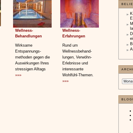
BELI
K
E
M
l
Wellness-
Wellness-
D
Behandlungen
Erfahrungen
e
B
Wirksame
Rund um
A
Entspannungs­
Wellnessbehand­
methoden gegen die
lungen, Verwöhn-
Auswirkungen Ihres
Erlebnisse und
stressigen Alltags
interessante
ARCH
»»»
Wohlfühl-Themen.
»»»
BLOG