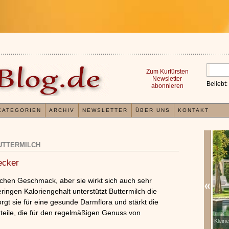
Zum Kurfürsten
Newsletter
Beliebt:
abonnieren
KATEGORIEN
ARCHIV
NEWSLETTER
ÜBER UNS
KONTAKT
UTTERMILCH
ecker
rlichen Geschmack, aber sie wirkt sich auch sehr
ringen Kaloriengehalt unterstützt Buttermilch die
orgt sie für eine gesunde Darmflora und stärkt die
rteile, die für den regelmäßigen Genuss von
Erfahrungen mit und Anwendungsweisen von
Klein
x
Kieselsäuregel
»»»