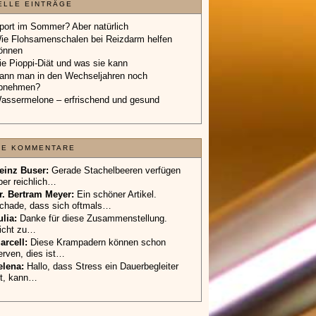
ELLE EINTRÄGE
port im Sommer? Aber natürlich
ie Flohsamenschalen bei Reizdarm helfen
önnen
ie Pioppi-Diät und was sie kann
ann man in den Wechseljahren noch
bnehmen?
assermelone – erfrischend und gesund
TE KOMMENTARE
einz Buser:
Gerade Stachelbeeren verfügen
ber reichlich…
r. Bertram Meyer:
Ein schöner Artikel.
chade, dass sich oftmals…
ulia:
Danke für diese Zusammenstellung.
icht zu…
arcell:
Diese Krampadern können schon
erven, dies ist…
elena:
Hallo, dass Stress ein Dauerbegleiter
st, kann…