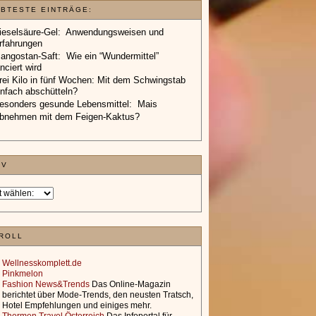
EBTESTE EINTRÄGE:
ieselsäure-Gel: Anwendungsweisen und
rfahrungen
angostan-Saft: Wie ein “Wundermittel”
anciert wird
rei Kilo in fünf Wochen: Mit dem Schwingstab
infach abschütteln?
esonders gesunde Lebensmittel: Mais
bnehmen mit dem Feigen-Kaktus?
IV
ROLL
Wellnesskomplett.de
Pinkmelon
Fashion News&Trends
Das Online-Magazin
berichtet über Mode-Trends, den neusten Tratsch,
Hotel Empfehlungen und einiges mehr.