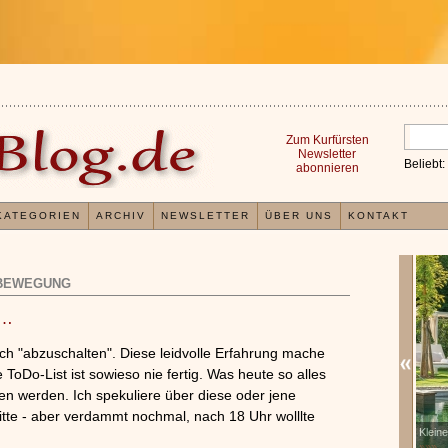
Zum Kurfürsten
Newsletter
Beliebt:
abonnieren
KATEGORIEN
ARCHIV
NEWSLETTER
ÜBER UNS
KONTAKT
BEWEGUNG
t…
ach "abzuschalten". Diese leidvolle Erfahrung mache
ToDo-List ist sowieso nie fertig. Was heute so alles
nen werden. Ich spekuliere über diese oder jene
itte - aber verdammt nochmal, nach 18 Uhr wolllte
Erfahrungen mit und Anwendungsweisen von
Klein
x
Kieselsäuregel
»»»