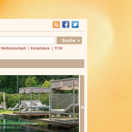
Wellnessurlaub
Kieselsäure
TCM
es Wellness 1x1
Verwöhnromantik 3 Nächte
x
»»»