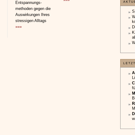
AKTU
Entspannungs­
methoden gegen die
S
Auswirkungen Ihres
W
stressigen Alltags
k
»»»
D
K
a
W
LETZ
A
L
C
f
M
B
R
M
D
w