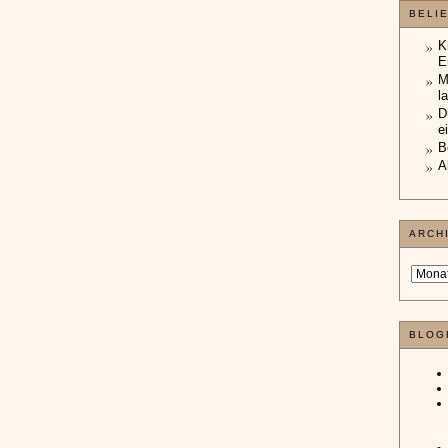
BELI
K
E
M
l
D
e
B
A
ARCH
BLOG