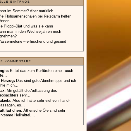
ELLE EINTRÄGE
port im Sommer? Aber natürlich
ie Flohsamenschalen bei Reizdarm helfen
önnen
ie Pioppi-Diät und was sie kann
ann man in den Wechseljahren noch
bnehmen?
assermelone – erfrischend und gesund
TE KOMMENTARE
ngie:
Bittet das zum Kurfürsten eine Touch
ife…
 Herzog:
Das sind gute Abnehmtipps und ich
ühle mich…
ax:
Mir gefällt die Auffassung des
eobachters sehr.…
afaela:
Also ich halte sehr viel von Hand-
assagen, es…
uft läd chen:
Ätherische Öle sind sehr
irksame Heilmittel.…