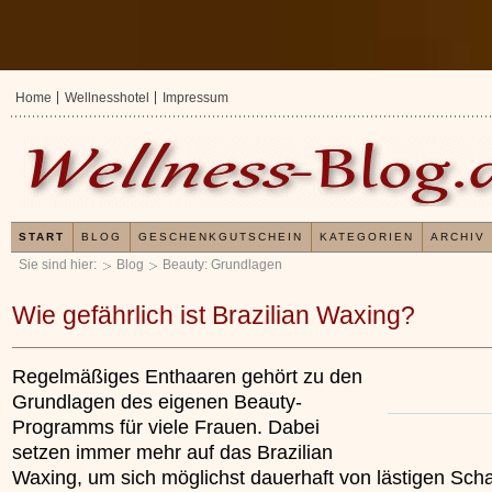
Home
Wellnesshotel
Impressum
START
BLOG
GESCHENKGUTSCHEIN
KATEGORIEN
ARCHIV
Sie sind hier:
Blog
Beauty: Grundlagen
Wie gefährlich ist Brazilian Waxing?
Regelmäßiges Enthaaren gehört zu den
Grundlagen des eigenen Beauty-
Programms für viele Frauen. Dabei
setzen immer mehr auf das Brazilian
Waxing, um sich möglichst dauerhaft von lästigen Sc
Erfahrungen mit un
Kieselsäuregel