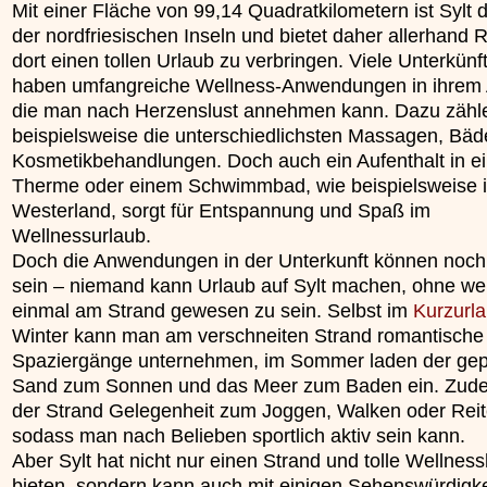
Mit einer Fläche von 99,14 Quadratkilometern ist Sylt 
»»»
der nordfriesischen Inseln und bietet daher allerhand
dort einen tollen Urlaub zu verbringen. Viele Unterkünf
haben umfangreiche Wellness-Anwendungen in ihrem 
die man nach Herzenslust annehmen kann. Dazu zähl
beispielsweise die unterschiedlichsten Massagen, Bäd
Kosmetikbehandlungen. Doch auch ein Aufenthalt in ei
Therme oder einem Schwimmbad, wie beispielsweise 
Westerland, sorgt für Entspannung und Spaß im
Wellnessurlaub.
Doch die Anwendungen in der Unterkunft können noch 
sein – niemand kann Urlaub auf Sylt machen, ohne we
einmal am Strand gewesen zu sein. Selbst im
Kurzurl
Winter kann man am verschneiten Strand romantische
Spaziergänge unternehmen, im Sommer laden der gep
Sand zum Sonnen und das Meer zum Baden ein. Zude
der Strand Gelegenheit zum Joggen, Walken oder Reit
sodass man nach Belieben sportlich aktiv sein kann.
Aber Sylt hat nicht nur einen Strand und tolle Wellness
bieten, sondern kann auch mit einigen Sehenswürdigk