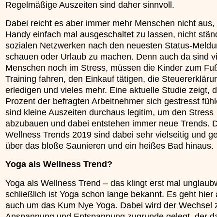
Regelmäßige Auszeiten sind daher sinnvoll.
»»»
Dabei reicht es aber immer mehr Menschen nicht aus,
Handy einfach mal ausgeschaltet zu lassen, nicht stän
sozialen Netzwerken nach den neuesten Status-Meld
schauen oder Urlaub zu machen. Denn auch da sind vi
Menschen noch im Stress, müssen die Kinder zum Fuß
Training fahren, den Einkauf tätigen, die Steuererkläru
erledigen und vieles mehr. Eine aktuelle Studie zeigt, 
Prozent der befragten Arbeitnehmer sich gestresst füh
sind kleine Auszeiten durchaus legitim, um den Stress
abzubauen und dabei entstehen immer neue Trends. D
Wellness Trends 2019 sind dabei sehr vielseitig und g
über das bloße Saunieren und ein heißes Bad hinaus.
Yoga als Wellness Trend?
Yoga als Wellness Trend – das klingt erst mal unglaub
schließlich ist Yoga schon lange bekannt. Es geht hier
auch um das Kum Nye Yoga. Dabei wird der Wechsel 
Anspannung und Entspannung zugrunde gelegt, der d