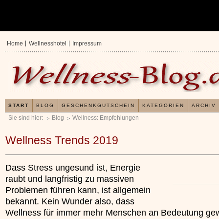
Home
Wellnesshotel
Impressum
START
BLOG
GESCHENKGUTSCHEIN
KATEGORIEN
ARCHIV
Sie sind hier:
Blog
Wellness: Empfehlungen
Wellness Trends 2019
Dass Stress ungesund ist, Energie
raubt und langfristig zu massiven
Problemen führen kann, ist allgemein
bekannt. Kein Wunder also, dass
Wellness für immer mehr Menschen an Bedeutung gew
Erfahrungen mit und Anwendungsweisen von
Kleines Wellness 
x
Kieselsäuregel
»»»