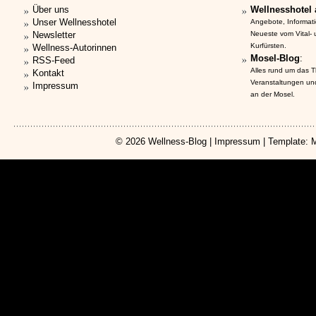
Über uns
Wellnesshotel 
Unser Wellnesshotel
Angebote, Informat
Newsletter
Neueste vom Vital-
Kurfürsten.
Wellness-Autorinnen
Mosel-Blog
:
RSS-Feed
Alles rund um das 
Kontakt
Veranstaltungen un
Impressum
an der Mosel.
© 2026
Wellness-Blog
|
Impressum
| Template: 