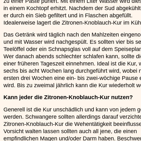
zu einer Paste püriert. Mit einem Liter Wasser wird di
in einem Kochtopf erhitzt. Nachdem der Sud abgekühlt 
er durch ein Sieb gefiltert und in Flaschen abgefüllt.
Idealerweise lagert die Zitronen-Knoblauch-Kur im Küh
Das Getränk wird täglich nach den Mahlzeiten einge
und mit Wasser wird nachgespült. Es sollten vier bis s
Teelöffel oder ein Schnapsglas voll auf dem Speisepla
Wer danach abends schlechter schlafen kann, sollte di
einer früheren Tageszeit einnehmen. Ideal ist die Kur,
sechs bis acht Wochen lang durchgeführt wird, wobei 
ersten drei Wochen eine ein- bis zwei-wöchige Pause 
wird. Bis zu zweimal jährlich kann die Kur wiederholt 
Kann jeder die Zitronen-Knoblauch-Kur nutzen?
Generell ist die Kur unschädlich und kann von jedem g
werden. Schwangere sollten allerdings darauf verzicht
Zitronen-Knoblauch-Kur die Wehentätigkeit beeinfluss
Vorsicht walten lassen sollten auch all jene, die einen
empfindlichen Magen und/oder Darm haben. Beschwer