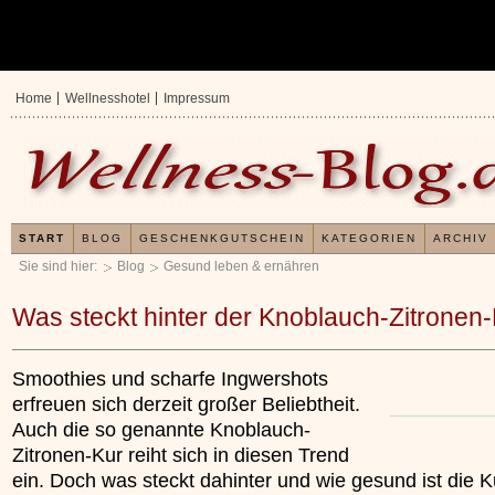
Home
Wellnesshotel
Impressum
START
BLOG
GESCHENKGUTSCHEIN
KATEGORIEN
ARCHIV
Sie sind hier:
Blog
Gesund leben & ernähren
Was steckt hinter der Knoblauch-Zitronen
Smoothies und scharfe Ingwershots
erfreuen sich derzeit großer Beliebtheit.
Auch die so genannte Knoblauch-
Zitronen-Kur reiht sich in diesen Trend
ein. Doch was steckt dahinter und wie gesund ist die K
Erfahrungen mit u
Kieselsäuregel