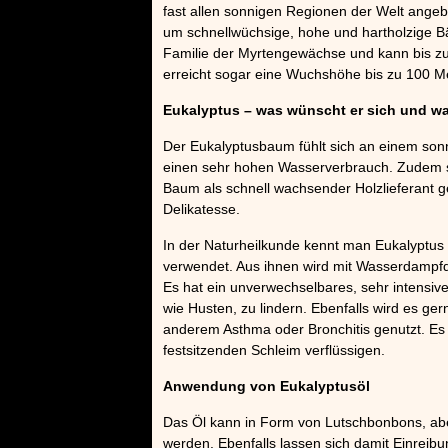
fast allen sonnigen Regionen der Welt angeb
um schnellwüchsige, hohe und hartholzige 
Familie der Myrtengewächse und kann bis z
erreicht sogar eine Wuchshöhe bis zu 100 M
Eukalyptus – was wünscht er sich und w
Der Eukalyptusbaum fühlt sich an einem sonn
einen sehr hohen Wasserverbrauch. Zudem sin
Baum als schnell wachsender Holzlieferant ge
Delikatesse.
In der Naturheilkunde kennt man Eukalyptus e
verwendet. Aus ihnen wird mit Wasserdampfde
Es hat ein unverwechselbares, sehr intensiv
wie Husten, zu lindern. Ebenfalls wird es 
anderem Asthma oder Bronchitis genutzt. Es w
festsitzenden Schleim verflüssigen.
Anwendung von Eukalyptusöl
Das Öl kann in Form von Lutschbonbons, abe
werden. Ebenfalls lassen sich damit Einrei