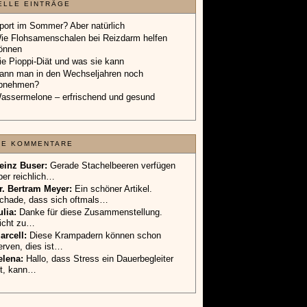
ELLE EINTRÄGE
port im Sommer? Aber natürlich
ie Flohsamenschalen bei Reizdarm helfen
önnen
ie Pioppi-Diät und was sie kann
ann man in den Wechseljahren noch
bnehmen?
assermelone – erfrischend und gesund
TE KOMMENTARE
einz Buser:
Gerade Stachelbeeren verfügen
ber reichlich…
r. Bertram Meyer:
Ein schöner Artikel.
chade, dass sich oftmals…
ulia:
Danke für diese Zusammenstellung.
icht zu…
arcell:
Diese Krampadern können schon
erven, dies ist…
elena:
Hallo, dass Stress ein Dauerbegleiter
st, kann…