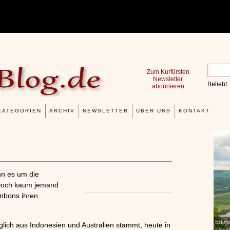
Zum Kurfürsten
Newsletter
Beliebt:
abonnieren
KATEGORIEN
ARCHIV
NEWSLETTER
ÜBER UNS
KONTAKT
nn es um die
Doch kaum jemand
onbons ihren
Verwöhnromantik Essential
Erfah
x
x
lich aus Indonesien und Australien stammt, heute in
»»»
Kiese