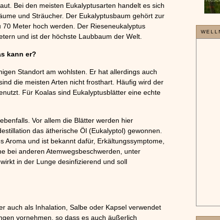
aut. Bei den meisten Eukalyptusarten handelt es sich
»»»
Bäume und Sträucher. Der Eukalyptusbaum gehört zur
u 70 Meter hoch werden. Der Rieseneukalyptus
WELL
etern und ist der höchste Laubbaum der Welt.
as kann er?
igen Standort am wohlsten. Er hat allerdings auch
d die meisten Arten nicht frosthart. Häufig wird der
nutzt. Für Koalas sind Eukalyptusblätter eine echte
benfalls. Vor allem die Blätter werden hier
stillation das ätherische Öl (Eukalyptol) gewonnen.
es Aroma und ist bekannt dafür, Erkältungssymptome,
gerne bei anderen Atemwegsbeschwerden, unter
irkt in der Lunge desinfizierend und soll
r auch als Inhalation, Salbe oder Kapsel verwendet
bungen vornehmen, so dass es auch äußerlich