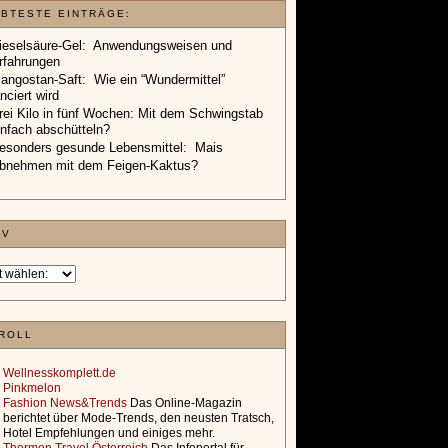
EBTESTE EINTRÄGE:
ieselsäure-Gel: Anwendungsweisen und
rfahrungen
angostan-Saft: Wie ein “Wundermittel”
anciert wird
rei Kilo in fünf Wochen: Mit dem Schwingstab
infach abschütteln?
esonders gesunde Lebensmittel: Mais
bnehmen mit dem Feigen-Kaktus?
IV
ROLL
Wellnesskomplett.de
Pinkmelon
Fashion News&Trends
Das Online-Magazin
berichtet über Mode-Trends, den neusten Tratsch,
Hotel Empfehlungen und einiges mehr.