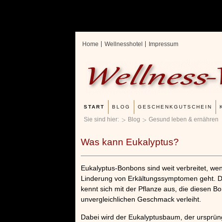
Home
Wellnesshotel
Impressum
START
BLOG
GESCHENKGUTSCHEIN
Sie sind hier:
Blog
Gesund leben & ernähren
Was kann Eukalyptus?
Eukalyptus-Bonbons sind weit verbreitet, we
Linderung von Erkältungssymptomen geht. 
kennt sich mit der Pflanze aus, die diesen B
unvergleichlichen Geschmack verleiht.
ellness 1x1
Verwöhnromantik 3 Nächte
x
Dabei wird der Eukalyptusbaum, der ursprüng
»»»