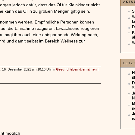
AKTU
rgen jedoch dafür, dass das Öl für Kleinkinder nicht
e kann das Öl in zu großen Mengen giftig sein.
S
W
k
ngenommen werden. Empfindliche Personen können
D
l auf die Einnahme reagieren. Erwachsene reagieren
K
. Man sagt ihm auch eine entspannende Wirkung nach,
a
ird und damit selbst im Bereich Wellness zur
W
LETZ
tag, 16. Dezember 2021 um 10:16 Uhr in
Gesund leben & ernähren
|
H
ü
D
S
J
N
M
n
J
i
ht möglich