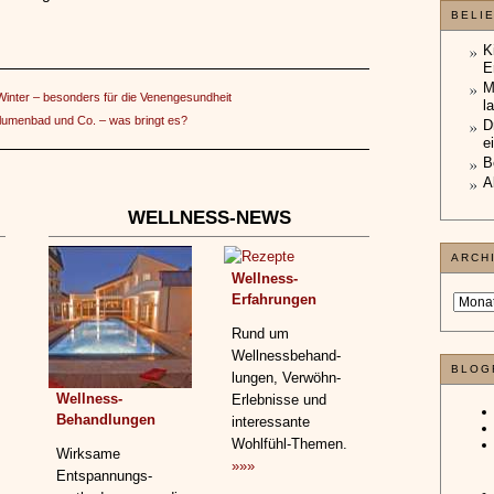
BELI
K
E
M
inter – besonders für die Venengesundheit
l
umenbad und Co. – was bringt es?
D
e
B
A
WELLNESS-NEWS
ARCH
Wellness-
Erfahrungen
Rund um
Wellnessbehand­
BLOG
lungen, Verwöhn-
Wellness-
Erlebnisse und
Behandlungen
interessante
Wohlfühl-Themen.
Wirksame
»»»
Entspannungs­