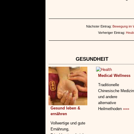
Nächster Eintrag:
Bewegung im W
Vorheriger Eintrag:
Heubl
GESUNDHEIT
Medical Wellness
Traditionelle
Chinesische Medizin
und andere
alternative
Gesund leben &
Heilmethoden
»»»
ernähren
Vollwertige und gute
Ernährung,