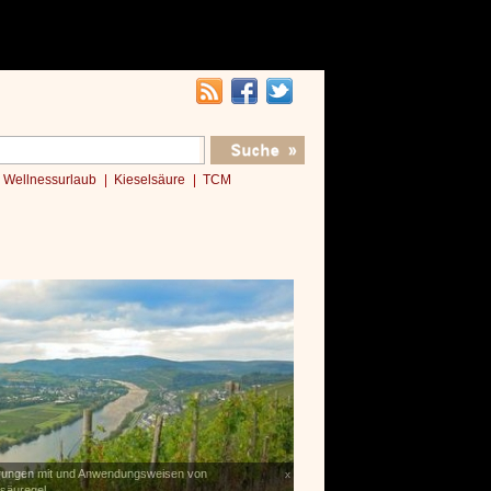
Wellnessurlaub
Kieselsäure
TCM
rungen mit und Anwendungsweisen von
Kleines Wellness 1x1
x
lsäuregel
»»»