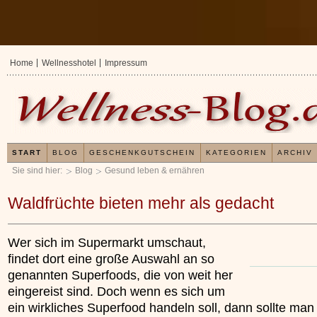
Home
Wellnesshotel
Impressum
START
BLOG
GESCHENKGUTSCHEIN
KATEGORIEN
ARCHIV
Sie sind hier:
Blog
Gesund leben & ernähren
Waldfrüchte bieten mehr als gedacht
Wer sich im Supermarkt umschaut,
findet dort eine große Auswahl an so
genannten Superfoods, die von weit her
eingereist sind. Doch wenn es sich um
ein wirkliches Superfood handeln soll, dann sollte man
Erfahrungen mit und Anwendungsweisen
Kieselsäuregel