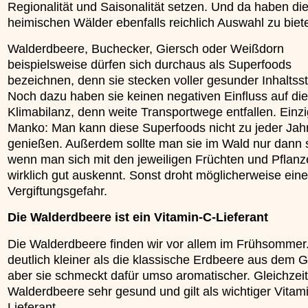
Regionalität und Saisonalität setzen. Und da haben di
»»»
heimischen Wälder ebenfalls reichlich Auswahl zu biet
Walderdbeere, Buchecker, Giersch oder Weißdorn
beispielsweise dürfen sich durchaus als Superfoods
bezeichnen, denn sie stecken voller gesunder Inhaltsst
Noch dazu haben sie keinen negativen Einfluss auf die
Klimabilanz, denn weite Transportwege entfallen. Einz
Manko: Man kann diese Superfoods nicht zu jeder Jahr
genießen. Außerdem sollte man sie im Wald nur dann
wenn man sich mit den jeweiligen Früchten und Pflan
wirklich gut auskennt. Sonst droht möglicherweise eine
Vergiftungsgefahr.
Die Walderdbeere ist ein Vitamin-C-Lieferant
Die Walderdbeere finden wir vor allem im Frühsommer. 
deutlich kleiner als die klassische Erdbeere aus dem G
aber sie schmeckt dafür umso aromatischer. Gleichzeiti
Walderdbeere sehr gesund und gilt als wichtiger Vitam
Lieferant.