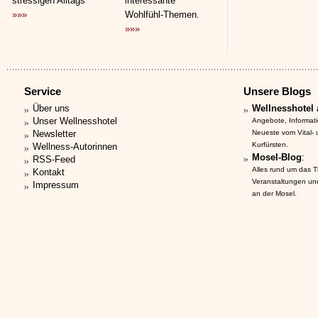
stressigen Alltags
interessante
»»»
Wohlfühl-Themen.
»»»
Service
Unsere Blogs
Über uns
Wellnesshotel 
Unser Wellnesshotel
Angebote, Informat
Newsletter
Neueste vom Vital-
Kurfürsten.
Wellness-Autorinnen
Mosel-Blog
:
RSS-Feed
Alles rund um das 
Kontakt
Veranstaltungen un
Impressum
an der Mosel.