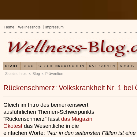
Home
Wellnesshotel
Impressum
START
BLOG
GESCHENKGUTSCHEIN
KATEGORIEN
ARCHIV
Sie sind hier:
Blog
Prävention
Rückenschmerz: Volkskrankheit Nr. 1 bei 
Gleich im Intro des bemerkenswert
ausführlichen Themen-Schwerpunkts
“Rückenschmerz” fasst
das Magazin
Ökotest
das Wesentliche in die
einfachen Worte:
“Nur in den seltensten Fällen ist eine
Erfahrungen mit un
Kieselsäuregel