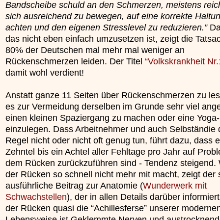
Bandscheibe schuld an den Schmerzen, meistens reich
»»»
sich ausreichend zu bewegen, auf eine korrekte Haltu
achten und den eigenen Stresslevel zu reduzieren.”
Da
das nicht eben einfach umzusetzen ist, zeigt die Tatsa
80% der Deutschen mal mehr mal weniger an
Rückenschmerzen leiden. Der Titel
“Volkskrankheit Nr.
damit wohl verdient!
Anstatt ganze 11 Seiten über Rückenschmerzen zu le
es zur Vermeidung derselben im Grunde sehr viel ange
einen kleinen Spaziergang zu machen oder eine Yoga
einzulegen. Dass Arbeitnehmer und auch Selbständie d
Regel nicht oder nicht oft genug tun, führt dazu, dass e
Zehntel bis ein Achtel aller Fehltage pro Jahr auf Prob
dem Rücken zurückzuführen sind - Tendenz steigend
der Rücken so schnell nicht mehr mit macht, zeigt der 
ausführliche Beitrag zur Anatomie (
Wunderwerk mit
Schwachstellen
), der in allen Details darüber informie
der Rücken quasi die “Achillesferse” unserer moderne
Lebensweise ist Geklemmte Nerven und austrocknen