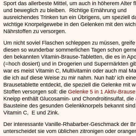
Sport das allerbeste Mittel, um auch in höherem Alter f
»»»
und beweglich zu bleiben. Richtige Ernährung und
ausreichendes Trinken tun ein Übrigens, um speziell d
wichtige Knorpelgewebe in den Gelenken mit den wich
Nährstoffen zu versorgen.
Um nicht soviel Flaschen schleppen zu müssen, greife 
diesen so wunderbar sommerlichen Tagen schon gern
den bekannten Vitamin-Brause-Tabletten, die es in Ap
(=hoch dosiert) und in Drogerien und Supermärkten gib
war es meist Vitamin C, Multivitamin oder auch mal M
die ich auf diese Weise zu mir nahm. Nun hab’ ich ein
Brausetablette entdeckt, die speziell die Gelenke mit w
Stoffen versorgen soll: die
Gelenke 5 in 1 Aktiv-Brause
Kneipp enthält Glucosamin- und Chondroitinsulfat, die 
Bausteine des gesunden Gelenkknorpels bekannt sind
Vitamin C, E und Zink.
Der interessante Vanille-Rhabarber-Geschmack der B
unterscheidet sie vom üblichen zitronigen oder orange