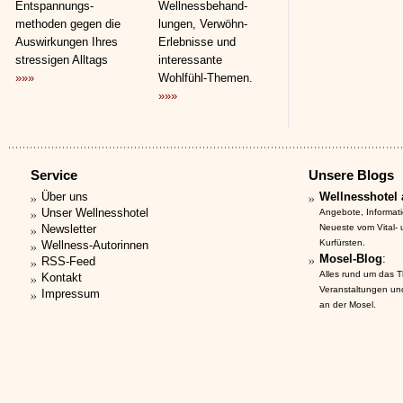
Entspannungs­
Wellnessbehand­
methoden gegen die
lungen, Verwöhn-
Auswirkungen Ihres
Erlebnisse und
stressigen Alltags
interessante
»»»
Wohlfühl-Themen.
»»»
Service
Unsere Blogs
Über uns
Wellnesshotel 
Unser Wellnesshotel
Angebote, Informat
Newsletter
Neueste vom Vital-
Kurfürsten.
Wellness-Autorinnen
Mosel-Blog
:
RSS-Feed
Alles rund um das 
Kontakt
Veranstaltungen un
Impressum
an der Mosel.