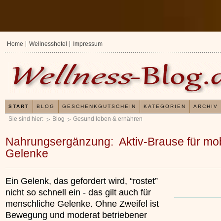
Home
Wellnesshotel
Impressum
START
BLOG
GESCHENKGUTSCHEIN
KATEGORIEN
ARCHIV
Sie sind hier:
Blog
Gesund leben & ernähren
Nahrungsergänzung: Aktiv-Brause für mob
Gelenke
Ein Gelenk, das gefordert wird, “rostet”
nicht so schnell ein - das gilt auch für
menschliche Gelenke. Ohne Zweifel ist
Bewegung und moderat betriebener
Erfahrungen mit und A
Kieselsäuregel