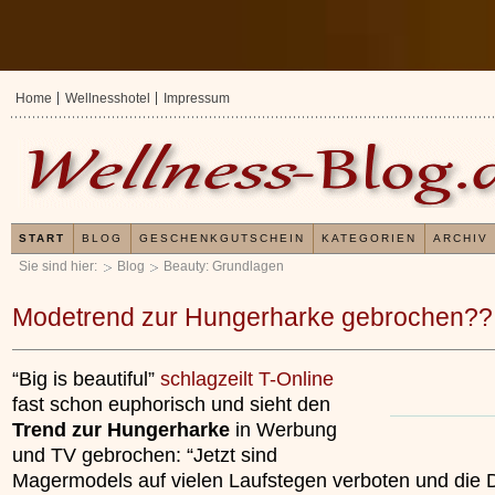
Home
Wellnesshotel
Impressum
START
BLOG
GESCHENKGUTSCHEIN
KATEGORIEN
ARCHIV
Sie sind hier:
Blog
Beauty: Grundlagen
Modetrend zur Hungerharke gebrochen??
“Big is beautiful”
schlagzeilt T-Online
fast schon euphorisch und sieht den
Trend zur Hungerharke
in Werbung
und TV gebrochen: “Jetzt sind
Magermodels auf vielen Laufstegen verboten und die 
Erfahrungen mit und Anwendungsweisen
Kieselsäuregel