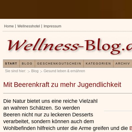
Home
Wellnesshotel
Impressum
START
BLOG
GESCHENKGUTSCHEIN
KATEGORIEN
ARCHIV
Sie sind hier:
Blog
Gesund leben & ernähren
Mit Beerenkraft zu mehr Jugendlichkeit
Die Natur bietet uns eine reiche Vielzahl
an wahren Schätzen. So werden
Beeren nicht nur zu leckeren Desserts
verarbeitet, sondern können auch dem
Wohlbefinden hilfreich unter die Arme greifen und die
Erfahrungen mit und Anwen
Kieselsäuregel