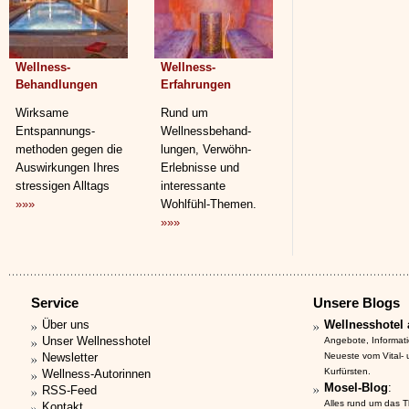
Wellness-
Wellness-
Behandlungen
Erfahrungen
Wirksame
Rund um
Entspannungs­
Wellnessbehand­
methoden gegen die
lungen, Verwöhn-
Auswirkungen Ihres
Erlebnisse und
stressigen Alltags
interessante
»»»
Wohlfühl-Themen.
»»»
Service
Unsere Blogs
Über uns
Wellnesshotel 
Unser Wellnesshotel
Angebote, Informat
Newsletter
Neueste vom Vital-
Kurfürsten.
Wellness-Autorinnen
Mosel-Blog
:
RSS-Feed
Alles rund um das 
Kontakt