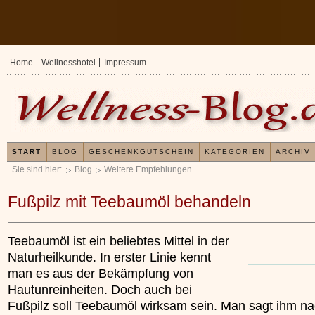
Home
Wellnesshotel
Impressum
START
BLOG
GESCHENKGUTSCHEIN
KATEGORIEN
ARCHIV
Sie sind hier:
Blog
Weitere Empfehlungen
Fußpilz mit Teebaumöl behandeln
Teebaumöl ist ein beliebtes Mittel in der
Naturheilkunde. In erster Linie kennt
man es aus der Bekämpfung von
Hautunreinheiten. Doch auch bei
Fußpilz soll Teebaumöl wirksam sein. Man sagt ihm na
Erfahrungen mit und Anwendungsweisen von
Kieselsäuregel