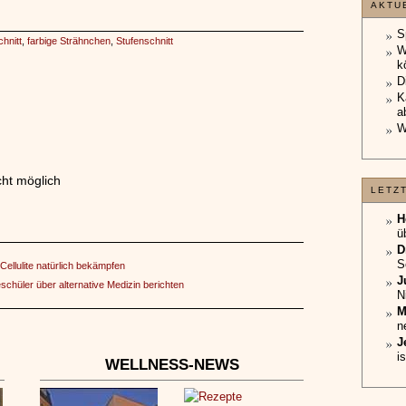
AKTU
S
hnitt
,
farbige Strähnchen
,
Stufenschnitt
W
k
D
K
a
W
ht möglich
LETZ
H
ü
D
S
Cellulite natürlich bekämpfen
J
chüler über alternative Medizin berichten
N
M
n
J
i
WELLNESS-NEWS