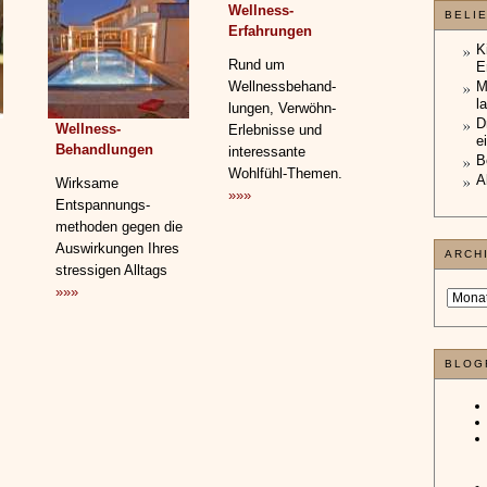
Wellness-
BELI
Erfahrungen
K
Rund um
E
Wellnessbehand­
M
l
lungen, Verwöhn-
D
Wellness-
Erlebnisse und
e
Behandlungen
interessante
B
Wohlfühl-Themen.
A
Wirksame
»»»
Entspannungs­
methoden gegen die
Auswirkungen Ihres
ARCH
stressigen Alltags
»»»
BLOG