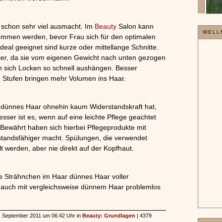
»»»
er schon sehr viel ausmacht. Im
Beauty
Salon kann
WELL
ommen werden, bevor Frau sich für den optimalen
Ideal geeignet sind kurze oder mittellange Schnitte.
nter, da sie vom eigenen Gewicht nach unten gezogen
m sich Locken so schnell aushängen. Besser
ie Stufen bringen mehr Volumen ins Haar.
Da dünnes Haar ohnehin kaum Widerstandskraft hat,
Besser ist es, wenn auf eine leichte Pflege geachtet
 Bewährt haben sich hierbei Pflegeprodukte mit
standsfähiger macht. Spülungen, die verwendet
ilt werden, aber nie direkt auf der Kopfhaut.
ge Strähnchen im Haar dünnes Haar voller
n auch mit vergleichsweise dünnem Haar problemlos
05. September 2011 um 06:42 Uhr in
Beauty: Grundlagen
| 4379