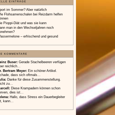
ELLE EINTRÄGE
port im Sommer? Aber natürlich
ie Flohsamenschalen bei Reizdarm helfen
önnen
ie Pioppi-Diät und was sie kann
ann man in den Wechseljahren noch
bnehmen?
assermelone – erfrischend und gesund
TE KOMMENTARE
einz Buser:
Gerade Stachelbeeren verfügen
ber reichlich…
r. Bertram Meyer:
Ein schöner Artikel.
chade, dass sich oftmals…
ulia:
Danke für diese Zusammenstellung.
icht zu…
arcell:
Diese Krampadern können schon
erven, dies ist…
elena:
Hallo, dass Stress ein Dauerbegleiter
st, kann…