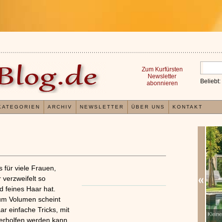
Zum Kurfürsten
Newsletter
Beliebt:
abonnieren
KATEGORIEN
ARCHIV
NEWSLETTER
ÜBER UNS
KONTAKT
 für viele Frauen,
 verzweifelt so
 feines Haar hat.
kaum Volumen scheint
r einfache Tricks, mit
Erfahrungen mit und Anwendungsweisen von
Kleine
x
erholfen werden kann.
Kieselsäuregel
»»»