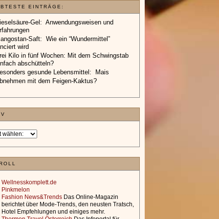
EBTESTE EINTRÄGE:
ieselsäure-Gel: Anwendungsweisen und
rfahrungen
angostan-Saft: Wie ein “Wundermittel”
anciert wird
rei Kilo in fünf Wochen: Mit dem Schwingstab
infach abschütteln?
esonders gesunde Lebensmittel: Mais
bnehmen mit dem Feigen-Kaktus?
IV
ROLL
Wellnesskomplett.de
Pinkmelon
Fashion News&Trends
Das Online-Magazin
berichtet über Mode-Trends, den neusten Tratsch,
Hotel Empfehlungen und einiges mehr.