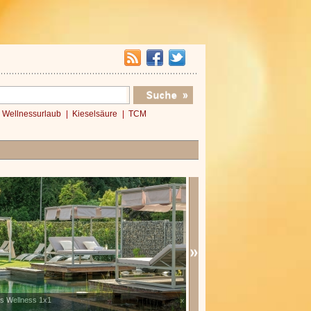
Wellnessurlaub
Kieselsäure
TCM
s Wellness 1x1
Verwöhnromantik 3 Nächte
x
»»»