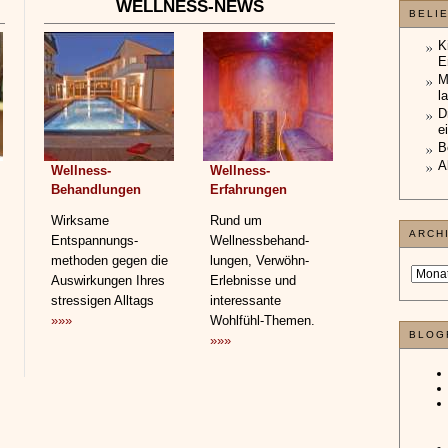
WELLNESS-NEWS
BELI
K
E
M
l
D
e
B
A
Wellness-
Wellness-
Behandlungen
Erfahrungen
Wirksame
Rund um
ARCH
Entspannungs­
Wellnessbehand­
methoden gegen die
lungen, Verwöhn-
Auswirkungen Ihres
Erlebnisse und
stressigen Alltags
interessante
»»»
Wohlfühl-Themen.
BLOG
»»»