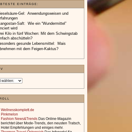
EBTESTE EINTRÄGE:
ieselsäure-Gel: Anwendungsweisen und
rfahrungen
angostan-Saft: Wie ein “Wundermittel”
anciert wird
rei Kilo in fünf Wochen: Mit dem Schwingstab
infach abschütteln?
esonders gesunde Lebensmittel: Mais
bnehmen mit dem Feigen-Kaktus?
IV
ROLL
Wellnesskomplett.de
Pinkmelon
Fashion News&Trends
Das Online-Magazin
berichtet über Mode-Trends, den neusten Tratsch,
Hotel Empfehlungen und einiges mehr.