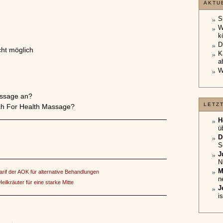
AKTU
S
W
k
D
ht möglich
K
a
W
assage an?
LETZ
uch For Health Massage?
H
ü
D
S
J
N
M
rif der AOK für alternative Behandlungen
n
Heilkräuter für eine starke Mitte
J
i