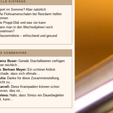
ELLE EINTRÄGE
port im Sommer? Aber natürlich
ie Flohsamenschalen bei Reizdarm helfen
önnen
ie Pioppi-Diät und was sie kann
ann man in den Wechseljahren noch
bnehmen?
assermelone – erfrischend und gesund
TE KOMMENTARE
einz Buser:
Gerade Stachelbeeren verfügen
ber reichlich…
r. Bertram Meyer:
Ein schöner Artikel.
chade, dass sich oftmals…
ulia:
Danke für diese Zusammenstellung.
icht zu…
arcell:
Diese Krampadern können schon
erven, dies ist…
elena:
Hallo, dass Stress ein Dauerbegleiter
st, kann…