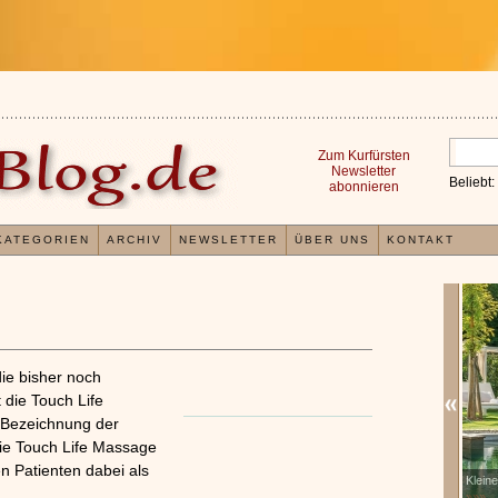
Zum Kurfürsten
Newsletter
Beliebt:
abonnieren
KATEGORIEN
ARCHIV
NEWSLETTER
ÜBER UNS
KONTAKT
ie bisher noch
 die Touch Life
 Bezeichnung der
ie Touch Life Massage
n Patienten dabei als
Erfahrungen mit und Anwendungsweisen von
Klein
x
Kieselsäuregel
»»»