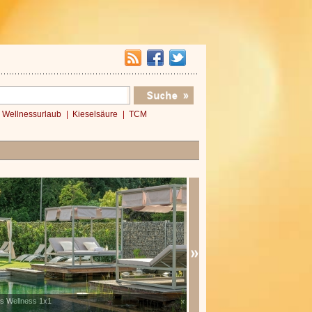
Wellnessurlaub
Kieselsäure
TCM
es Wellness 1x1
Verwöhnromantik 3 Nächte
x
»»»