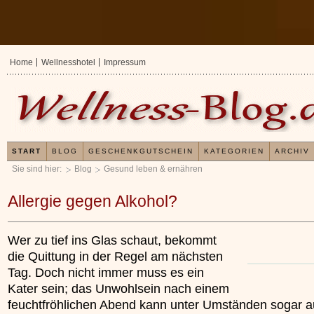
Home
Wellnesshotel
Impressum
START
BLOG
GESCHENKGUTSCHEIN
KATEGORIEN
ARCHIV
Sie sind hier:
Blog
Gesund leben & ernähren
Allergie gegen Alkohol?
Wer zu tief ins Glas schaut, bekommt
die Quittung in der Regel am nächsten
Tag. Doch nicht immer muss es ein
Kater sein; das Unwohlsein nach einem
feuchtfröhlichen Abend kann unter Umständen sogar a
Erfahrungen mit und Anwendungsweisen von
Kleines Wellness 1x
x
Kieselsäuregel
»»»