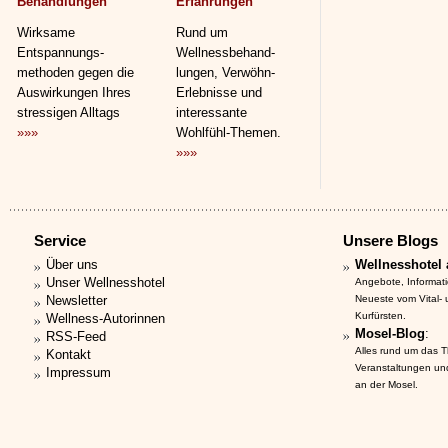
Behandlungen
Erfahrungen
Wirksame
Rund um
Entspannungs­
Wellnessbehand­
methoden gegen die
lungen, Verwöhn-
Auswirkungen Ihres
Erlebnisse und
stressigen Alltags
interessante
»»»
Wohlfühl-Themen.
»»»
Service
Unsere Blogs
Über uns
Wellnesshotel 
Unser Wellnesshotel
Angebote, Informat
Newsletter
Neueste vom Vital-
Kurfürsten.
Wellness-Autorinnen
Mosel-Blog
:
RSS-Feed
Alles rund um das 
Kontakt
Veranstaltungen un
Impressum
an der Mosel.