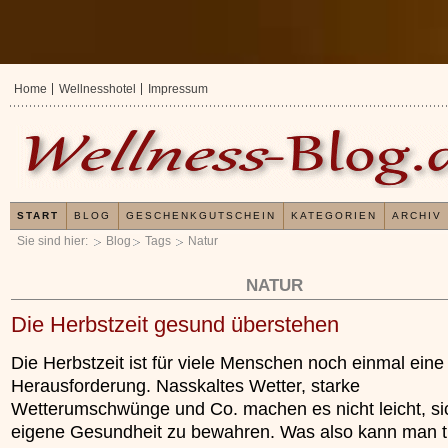
Home
Wellnesshotel
Impressum
START
BLOG
GESCHENKGUTSCHEIN
KATEGORIEN
ARCHIV
Sie sind hier:
Blog
Tags
Natur
NATUR
Die Herbstzeit gesund überstehen
Die Herbstzeit ist für viele Menschen noch einmal eine
Herausforderung. Nasskaltes Wetter, starke
Wetterumschwünge und Co. machen es nicht leicht, si
eigene Gesundheit zu bewahren. Was also kann man 
Erfahrungen mit u
Kieselsäuregel