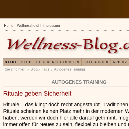
Home
Wellnesshotel
Impressum
START
BLOG
GESCHENKGUTSCHEIN
KATEGORIEN
ARCHIV
Sie sind hier:
Blog
Tags
Autogenes Training
AUTOGENES TRAINING
Rituale geben Sicherheit
Rituale – das klingt doch recht angestaubt. Traditione
Rituale scheinen keinen Platz mehr in der modernen W
haben, werden wir doch hier alle darauf getrimmt, mögl
immer offen für Neues zu sein, flexibel zu bleiben und 
Erfahrungen mit und Anwend
Kieselsäuregel