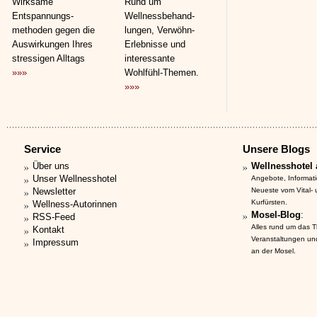
Wirksame
Rund um
Entspannungs­
Wellnessbehand­
methoden gegen die
lungen, Verwöhn-
Auswirkungen Ihres
Erlebnisse und
stressigen Alltags
interessante
»»»
Wohlfühl-Themen.
»»»
Service
Unsere Blogs
Über uns
Wellnesshotel 
Unser Wellnesshotel
Angebote, Informat
Newsletter
Neueste vom Vital-
Kurfürsten.
Wellness-Autorinnen
Mosel-Blog
:
RSS-Feed
Alles rund um das 
Kontakt
Veranstaltungen un
Impressum
an der Mosel.