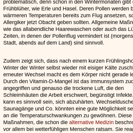
problematisch, denn schon in den Wintermonaten gibt 
Frühblüher, wie Erle und Hasel. Deren Pollen werden b
wärmeren Temperaturen bereits zum Flug ansetzen, s
Allergiker jetzt Obacht geben sollten. Allgemeine Ma
wie das allabendliche Haarewaschen oder auch das Lü
Zeiten, in denen der Pollenflug vermindert ist (morgens
Stadt, abends auf dem Land) sind sinnvoll.
Zudem zeigt sich, dass nach einem kurzen Frühlingsh
Winter der Winter selbst wieder mit eisiger Kälte zusch
erneuter Wechsel macht es dem Körper nicht gerade le
Durch den Vitamin-D-Mangel ist das Immunsystem z
angegriffen und genauso die trockene Luft, die den
Schleimhäuten die Arbeit erschwert, begünstigt Infekt
kann es sinnvoll sein, sich abzuhärten. Wechseldusch
Saunagänge und Co. könnten eine gute Möglichkeit sei
an die Temperaturschwankungen zu gewöhnen. Diese
Maßnahmen, die schon die
alternative Medizin
beschre
vor allem bei wetterfühligen Menschen ratsam. Sie rea