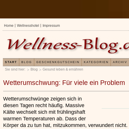
Home
Wellnesshotel
Impressum
START
BLOG
GESCHENKGUTSCHEIN
KATEGORIEN
ARCHIV
Sie sind hier:
Blog
Gesund leben & ernähren
Wetterumschwung: Für viele ein Problem
Wetterumschwünge zeigen sich in
diesen Tagen recht häufig. Massive
Kälte wechselt sich mit frühlingshaft
warmen Temperaturen ab. Dass der
Körper da zu tun hat, mitzukommen, verwundert nicht.
Erfahrungen mit und Anwend
Kieselsäuregel