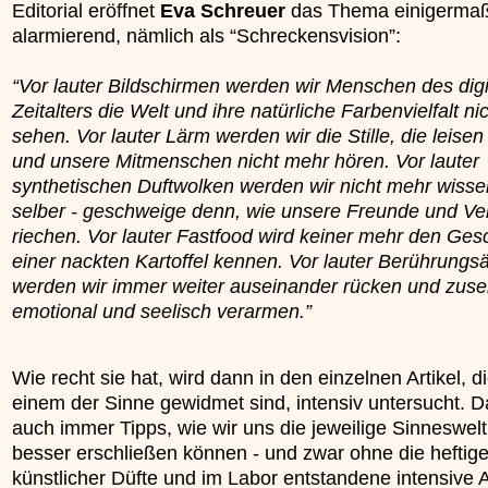
Editorial eröffnet
Eva Schreuer
das Thema einigerma
»»»
alarmierend, nämlich als “Schreckensvision”:
“Vor lauter Bildschirmen werden wir Menschen des digi
Zeitalters die Welt und ihre natürliche Farbenvielfalt n
sehen. Vor lauter Lärm werden wir die Stille, die leise
und unsere Mitmenschen nicht mehr hören. Vor lauter
synthetischen Duftwolken werden wir nicht mehr wissen
selber - geschweige denn, wie unsere Freunde und V
riechen. Vor lauter Fastfood wird keiner mehr den Ge
einer nackten Kartoffel kennen. Vor lauter Berührungs
werden wir immer weiter auseinander rücken und zus
emotional und seelisch verarmen.”
Wie recht sie hat, wird dann in den einzelnen Artikel, di
einem der Sinne gewidmet sind, intensiv untersucht. D
auch immer Tipps, wie wir uns die jeweilige Sinneswel
besser erschließen können - und zwar ohne die heftig
künstlicher Düfte und im Labor entstandene intensive