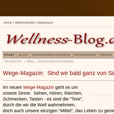
Home
Wellnesshotel
Impressum
START
BLOG
GESCHENKGUTSCHEIN
KATEGORIEN
ARCHIV
Sie sind hier:
Blog
Gesund leben & ernähren
Wege-Magazin: Sind wir bald ganz von S
Im neuen
Wege-Magazin
geht es um
unsere Sinne: Sehen, Hören, Riechen,
Schmecken, Tasten - es sind die “Tore”,
durch die wir die Welt wahrnehmen,
doch auch unsere einzigen “Mittel”, das Leben zu gen
Erfahrungen mit und
Kieselsäuregel