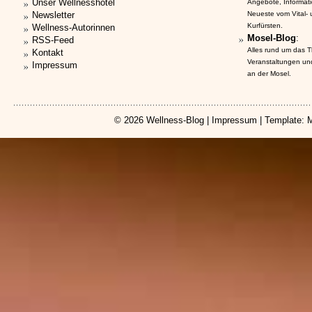
Unser Wellnesshotel
Angebote, Informat
Newsletter
Neueste vom Vital-
Kurfürsten.
Wellness-Autorinnen
Mosel-Blog
:
RSS-Feed
Alles rund um das 
Kontakt
Veranstaltungen un
Impressum
an der Mosel.
© 2026
Wellness-Blog
|
Impressum
| Template: 