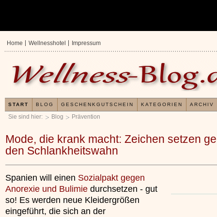
Home
Wellnesshotel
Impressum
START
BLOG
GESCHENKGUTSCHEIN
KATEGORIEN
ARCHIV
Sie sind hier:
Blog
Prävention
Mode, die krank macht: Zeichen setzen g
den Schlankheitswahn
Spanien will einen
Sozialpakt gegen
Anorexie und Bulimie
durchsetzen - gut
so! Es werden neue Kleidergrößen
eingeführt, die sich an der
Erfahrungen mit u
Kieselsäuregel