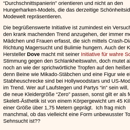
“Durchschnittspanierin” orientieren und nicht an den
»»»
Hungerharken-Models, die das derzeitige Schönheitsid
Modewelt repräsentieren.
Die begrüßenswerte Initiative ist zumindest ein Versu
den krank machenden Trend anzugehen, der immer m
Mädchen und Frauen erfasst, die sich mittels Crash-Di
Richtung Magersucht und Bulimie hungern. Auch der 
Hersteller
Dove
macht mit seiner
Initiative für wahre 
Stimmung gegen den Schlankheitswahn, doch mutet al
noch an wie der sprichwörtliche Tropfen auf den heißen
denn Beine wie Mikado-Stäbchen und eine Figur wie e
Stabheuschrecke sind bei Hollywoodstars und US-Mode
im Trend. Wer auf Laufstegen und Partys “in” sein will,
die neue Kleidergröße “Zero” passen, sonst gilt er als f
Skelett-Ästhetik ist von einem Körpergewicht um 45 Kil
einer Größe über 1,75 Metern geprägt. Ich frag mich
manchmal, ob das vielleicht eine Form unbewusster T
Sehnsucht ist??