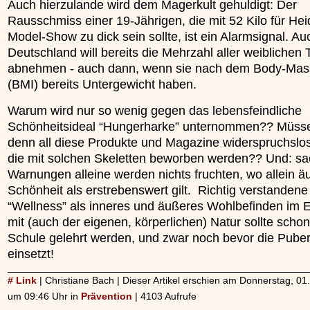
Auch hierzulande wird dem Magerkult gehuldigt: Der
Rausschmiss einer 19-Jährigen, die mit 52 Kilo für He
Model-Show zu dick sein sollte, ist ein Alarmsignal. Au
Deutschland will bereits die Mehrzahl aller weiblichen
abnehmen - auch dann, wenn sie nach dem Body-Mas
(BMI) bereits Untergewicht haben.
Warum wird nur so wenig gegen das lebensfeindliche
Schönheitsideal “Hungerharke” unternommen?? Müsse
denn all diese Produkte und Magazine widerspruchslos
die mit solchen Skeletten beworben werden?? Und: sa
Warnungen alleine werden nichts fruchten, wo allein ä
Schönheit als erstrebenswert gilt. Richtig verstandene
“Wellness” als inneres und äußeres Wohlbefinden im 
mit (auch der eigenen, körperlichen) Natur sollte schon
Schule gelehrt werden, und zwar noch bevor die Puber
einsetzt!
# Link
| Christiane Bach | Dieser Artikel erschien am Donnerstag, 0
um 09:46 Uhr in
Prävention
| 4103 Aufrufe