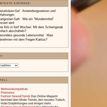
EBTESTE EINTRÄGE:
ieselsäure-Gel: Anwendungsweisen und
rfahrungen
angostan-Saft: Wie ein “Wundermittel”
anciert wird
rei Kilo in fünf Wochen: Mit dem Schwingstab
infach abschütteln?
esonders gesunde Lebensmittel: Mais
bnehmen mit dem Feigen-Kaktus?
IV
ROLL
Wellnesskomplett.de
Pinkmelon
Fashion News&Trends
Das Online-Magazin
berichtet über Mode-Trends, den neusten Tratsch,
Hotel Empfehlungen und einiges mehr.