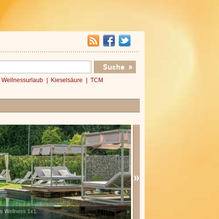
Wellnessurlaub
Kieselsäure
TCM
x1
Verwöhnromantik 3 Nächte
x
»»»