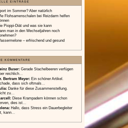
ELLE EINTRÄGE
port im Sommer? Aber natürlich
ie Flohsamenschalen bei Reizdarm helfen
önnen
ie Pioppi-Diät und was sie kann
ann man in den Wechseljahren noch
bnehmen?
assermelone – erfrischend und gesund
TE KOMMENTARE
einz Buser:
Gerade Stachelbeeren verfügen
ber reichlich…
r. Bertram Meyer:
Ein schöner Artikel.
chade, dass sich oftmals…
ulia:
Danke für diese Zusammenstellung.
icht zu…
arcell:
Diese Krampadern können schon
erven, dies ist…
elena:
Hallo, dass Stress ein Dauerbegleiter
st, kann…