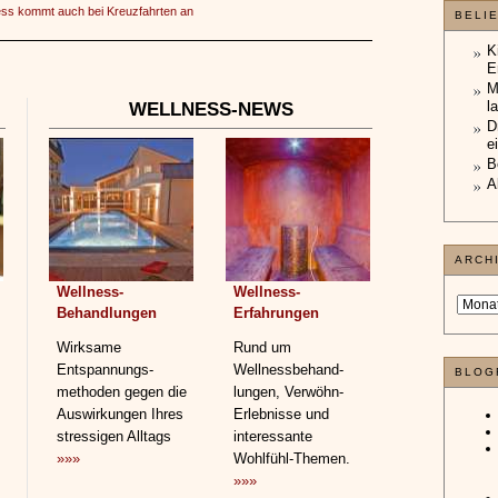
ess kommt auch bei Kreuzfahrten an
BELI
K
E
M
l
WELLNESS-NEWS
D
e
B
A
ARCH
Wellness-
Wellness-
Behandlungen
Erfahrungen
Wirksame
Rund um
Entspannungs­
Wellnessbehand­
BLOG
methoden gegen die
lungen, Verwöhn-
Auswirkungen Ihres
Erlebnisse und
stressigen Alltags
interessante
»»»
Wohlfühl-Themen.
»»»