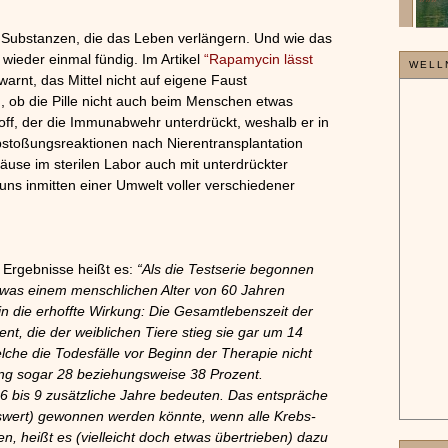
»»»
h Substanzen, die das Leben verlängern. Und wie das
 wieder einmal fündig. Im Artikel
“Rapamycin lässt
WELL
arnt, das Mittel nicht auf eigene Faust
 ob die Pille nicht auch beim Menschen etwas
off, der die Immunabwehr unterdrückt, weshalb er in
bstoßungsreaktionen nach Nierentransplantation
Mäuse im sterilen Labor auch mit unterdrückter
ns inmitten einer Umwelt voller verschiedener
 Ergebnisse heißt es:
“Als die Testserie begonnen
, was einem menschlichen Alter von 60 Jahren
n die erhoffte Wirkung: Die Gesamtlebenszeit der
nt, die der weiblichen Tiere stieg sie gar um 14
che die Todesfälle vor Beginn der Therapie nicht
ung sogar 28 beziehungsweise 38 Prozent.
 bis 9 zusätzliche Jahre bedeuten. Das entspräche
ttswert) gewonnen werden könnte, wenn alle Krebs-
, heißt es (vielleicht doch etwas übertrieben) dazu