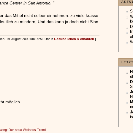
AKTU
ence Center in San Antonio. “
S
er das Mittel nicht selber einnehmen: zu viele krasse
W
k
utlich zu mindern, Und das kann ja doch nicht Sinn
D
K
a
woch, 19. August 2009 um 09:51 Uhr in
Gesund leben & ernähren
|
W
LETZ
H
ü
D
S
J
N
ht möglich
M
n
J
i
ating: Der neue Wellness-Trend