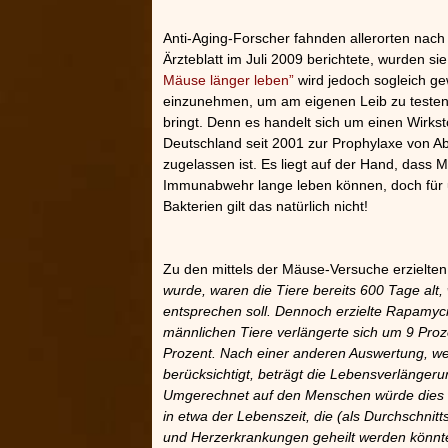
Anti-Aging-Forscher fahnden allerorten nac
Ärzteblatt im Juli 2009 berichtete, wurden sie
Mäuse länger leben”
wird jedoch sogleich gew
einzunehmen, um am eigenen Leib zu testen,
bringt. Denn es handelt sich um einen Wirkst
Deutschland seit 2001 zur Prophylaxe von A
zugelassen ist. Es liegt auf der Hand, dass 
Immunabwehr lange leben können, doch für u
Bakterien gilt das natürlich nicht!
Zu den mittels der Mäuse-Versuche erzielten
wurde, waren die Tiere bereits 600 Tage alt
entsprechen soll. Dennoch erzielte Rapamyci
männlichen Tiere verlängerte sich um 9 Proze
Prozent. Nach einer anderen Auswertung, wel
berücksichtigt, beträgt die Lebensverlänger
Umgerechnet auf den Menschen würde dies 6
in etwa der Lebenszeit, die (als Durchschni
und Herzerkrankungen geheilt werden könnten