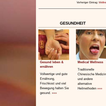
Vorheriger Eintrag:
Welln
GESUNDHEIT
Gesund leben &
Medical Wellness
ernähren
Traditionelle
Vollwertige und gute
Chinesische Medizin
Ernährung,
und andere
Frischkost und viel
alternative
Bewegung halten Sie
Heilmethoden
»»»
gesund.
»»»