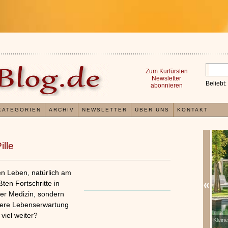
Zum Kurfürsten
Newsletter
Beliebt:
abonnieren
KATEGORIEN
ARCHIV
NEWSLETTER
ÜBER UNS
KONTAKT
ille
 Leben, natürlich am
ten Fortschritte in
der Medizin, sondern
sere Lebenserwartung
 viel weiter?
Erfahrungen mit und Anwendungsweisen von
Kleines Wellness 1
x
Kieselsäuregel
»»»