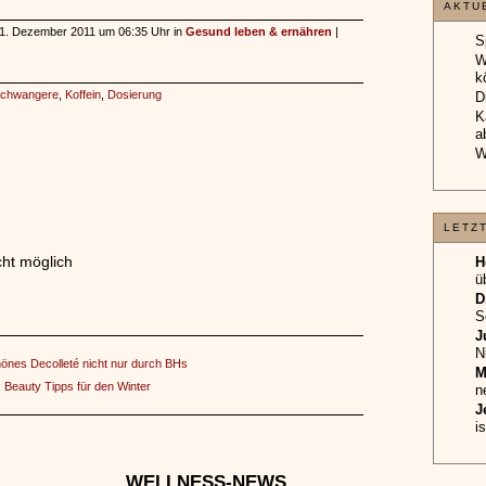
k
D
, 21. Dezember 2011 um 06:35 Uhr in
Gesund leben & ernähren
|
K
a
W
chwangere
,
Koffein
,
Dosierung
LETZ
H
ü
D
S
J
ht möglich
N
M
n
J
i
hönes Decolleté nicht nur durch BHs
:
Beauty Tipps für den Winter
BELI
K
E
WELLNESS-NEWS