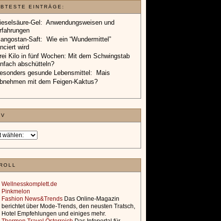
angostan-Saft: Wie ein “Wundermittel”
anciert wird
rei Kilo in fünf Wochen: Mit dem Schwingstab
infach abschütteln?
esonders gesunde Lebensmittel: Mais
bnehmen mit dem Feigen-Kaktus?
IV
ROLL
Wellnesskomplett.de
Pinkmelon
Fashion News&Trends
Das Online-Magazin
berichtet über Mode-Trends, den neusten Tratsch,
Hotel Empfehlungen und einiges mehr.
Thermen Travel Österreich
Das Infoportal für
Wellness- und Thermenurlaub in Österreich
Weitere Empfehlungen