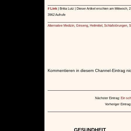
# Link
| Britta Lutz | Dieser Artikel erschien am Mittwoch
3962 Aufrufe
Alternative Medizin
,
Ginseng
,
Heilmittel
,
Schlafstörungen
,
S
Kommentieren in diesem Channel-Eintrag nic
Nächster Eintrag:
Ein sc
Vorheriger Eintrag
GESUNDHEIT