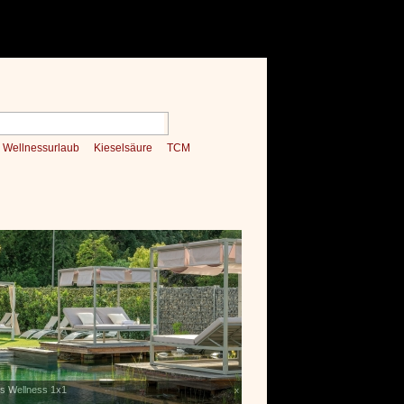
Wellnessurlaub
Kieselsäure
TCM
Verwöhnromantik 3 Nächte
»»»
x
NESSHOTEL BEI FACEBOOK