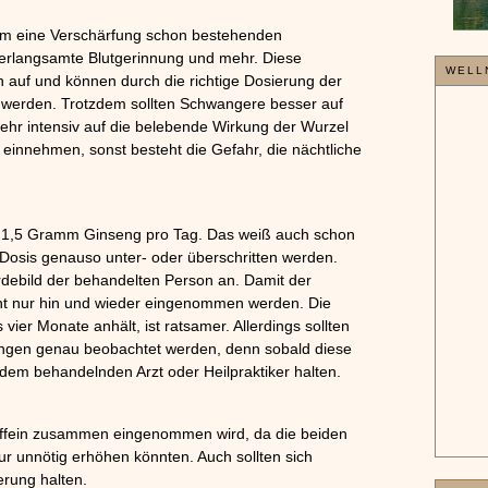
em eine Verschärfung schon bestehenden
verlangsamte Blutgerinnung und mehr. Diese
 auf und können durch die richtige Dosierung der
werden. Trotzdem sollten Schwangere besser auf
ehr intensiv auf die belebende Wirkung der Wurzel
 einnehmen, sonst besteht die Gefahr, die nächtliche
on 1,5 Gramm Ginseng pro Tag. Das weiß auch schon
Dosis genauso unter- oder überschritten werden.
debild der behandelten Person an. Damit der
icht nur hin und wieder eingenommen werden. Die
vier Monate anhält, ist ratsamer. Allerdings sollten
kungen genau beobachtet werden, denn sobald diese
 dem behandelnden Arzt oder Heilpraktiker halten.
AKTU
Koffein zusammen eingenommen wird, da die beiden
S
r unnötig erhöhen könnten. Auch sollten sich
W
erung halten.