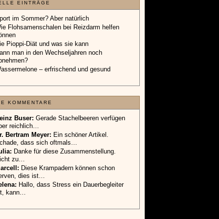
önnen
ie Pioppi-Diät und was sie kann
ann man in den Wechseljahren noch
bnehmen?
assermelone – erfrischend und gesund
TE KOMMENTARE
einz Buser:
Gerade Stachelbeeren verfügen
ber reichlich…
r. Bertram Meyer:
Ein schöner Artikel.
chade, dass sich oftmals…
ulia:
Danke für diese Zusammenstellung.
icht zu…
arcell:
Diese Krampadern können schon
erven, dies ist…
elena:
Hallo, dass Stress ein Dauerbegleiter
st, kann…
EBTESTE EINTRÄGE:
ieselsäure-Gel: Anwendungsweisen und
rfahrungen