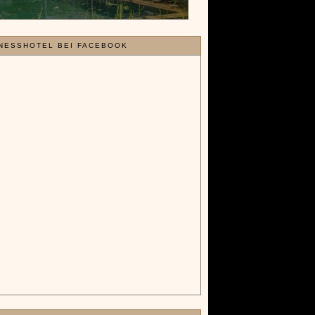
ELLE EINTRÄGE
port im Sommer? Aber natürlich
ie Flohsamenschalen bei Reizdarm helfen