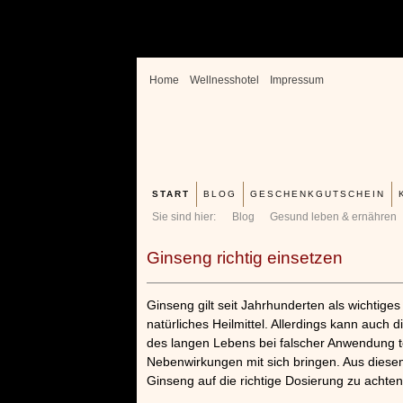
Home
Wellnesshotel
Impressum
START
BLOG
GESCHENKGUTSCHEIN
Sie sind hier:
Blog
Gesund leben & ernähren
Ginseng richtig einsetzen
Ginseng gilt seit Jahrhunderten als wichtige
natürliches Heilmittel. Allerdings kann auch 
des langen Lebens bei falscher Anwendung t
Nebenwirkungen mit sich bringen. Aus diese
Ginseng auf die richtige Dosierung zu achten