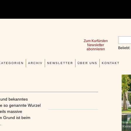
Zum Kurfürsten
Newsletter
Beliebt:
abonnieren
KATEGORIEN
ARCHIV
NEWSLETTER
ÜBER UNS
KONTAKT
Erfahrungen mit und Anwendungsweisen von
x
Kieselsäuregel
»»»
s und bekanntes
die so genannte Wurzel
eils massive
m Grund ist beim
.
Kleines Wellness 1x1
WELL
»»»