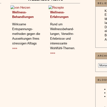
M
l
D
Wellness-
Wellness-
e
Behandlungen
Erfahrungen
B
A
Wirksame
Rund um
Entspannungs­
Wellnessbehand­
methoden gegen die
lungen, Verwöhn-
Auswirkungen Ihres
Erlebnisse und
ARCH
stressigen Alltags
interessante
»»»
Wohlfühl-Themen.
»»»
BLOG