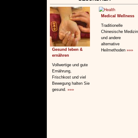
Medical Wellness
Traditionelle
Chinesische Medizin
und andere
alternative
Gesund leben &
Heilmethoden
»»»
ernähren
Vollwertige und gute
Ernährung,
Frischkost und viel
Bewegung halten Sie
gesund.
»»»