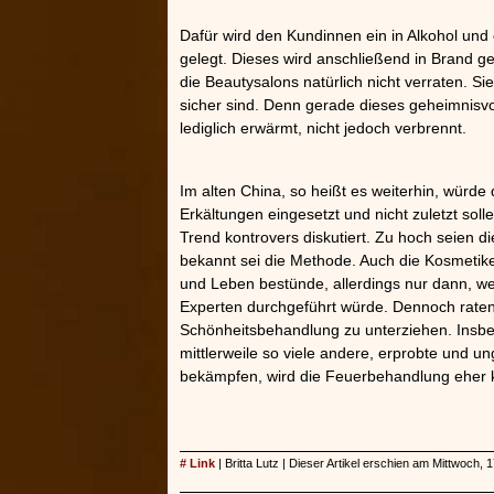
»»»
Dafür wird den Kundinnen ein in Alkohol und 
gelegt. Dieses wird anschließend in Brand ges
die Beautysalons natürlich nicht verraten. S
sicher sind. Denn gerade dieses geheimnisvoll
lediglich erwärmt, nicht jedoch verbrennt.
Im alten China, so heißt es weiterhin, wür
Erkältungen eingesetzt und nicht zuletzt solle
Trend kontrovers diskutiert. Zu hoch seien 
bekannt sei die Methode. Auch die Kosmetike
und Leben bestünde, allerdings nur dann, w
Experten durchgeführt würde. Dennoch raten 
Schönheitsbehandlung zu unterziehen. Insbe
mittlerweile so viele andere, erprobte und 
bekämpfen, wird die Feuerbehandlung eher kr
# Link
| Britta Lutz | Dieser Artikel erschien am Mittwoch, 