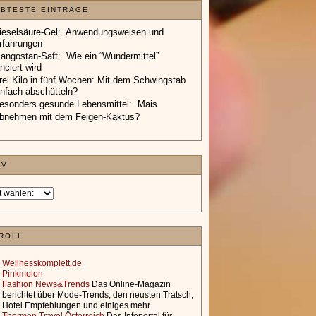
EBTESTE EINTRÄGE:
ieselsäure-Gel: Anwendungsweisen und
rfahrungen
angostan-Saft: Wie ein “Wundermittel”
anciert wird
rei Kilo in fünf Wochen: Mit dem Schwingstab
infach abschütteln?
esonders gesunde Lebensmittel: Mais
bnehmen mit dem Feigen-Kaktus?
IV
ROLL
Wellnesskomplett.de
Pinkmelon
Fashion News&Trends
Das Online-Magazin
berichtet über Mode-Trends, den neusten Tratsch,
Hotel Empfehlungen und einiges mehr.