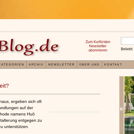
Zum Kurfürsten
Newsletter
Beliebt:
abonnieren
KATEGORIEN
ARCHIV
NEWSLETTER
ÜBER UNS
KONTAKT
eit?
naus, ergeben sich oft
handlungen auf der
Methode namens Huǒ
utalterung entgegen zu
zu unterstützen.
sweisen von
Kleines Wellness 1x1
x
x
»»»