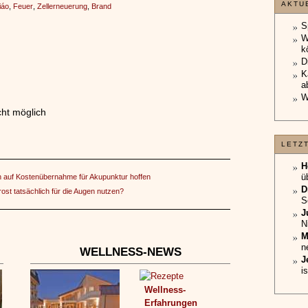
AKTU
iáo
,
Feuer
,
Zellerneuerung
,
Brand
S
W
k
D
K
a
W
ht möglich
LETZ
H
ü
en auf Kostenübernahme für Akupunktur hoffen
D
ost tatsächlich für die Augen nutzen?
S
J
N
M
n
WELLNESS-NEWS
J
i
Wellness-
Erfahrungen