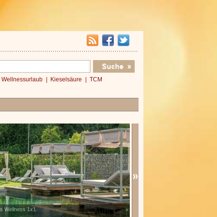
Wellnessurlaub
Kieselsäure
TCM
Verwöhnromantik 3 Nächte
Verwöhnromantik Essential
x
»»»
»»»