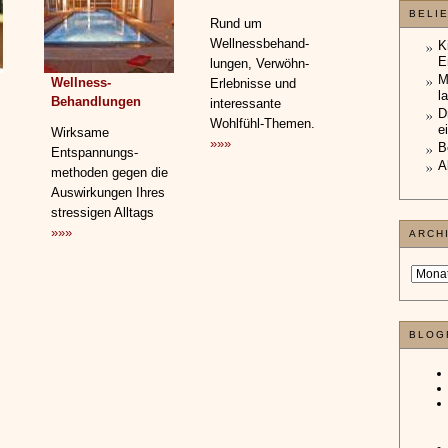
BELI
Rund um
Wellnessbehand­
K
E
lungen, Verwöhn-
M
Wellness-
Erlebnisse und
l
Behandlungen
interessante
D
Wohlfühl-Themen.
e
Wirksame
»»»
B
Entspannungs­
A
methoden gegen die
Auswirkungen Ihres
stressigen Alltags
»»»
ARCH
BLOG