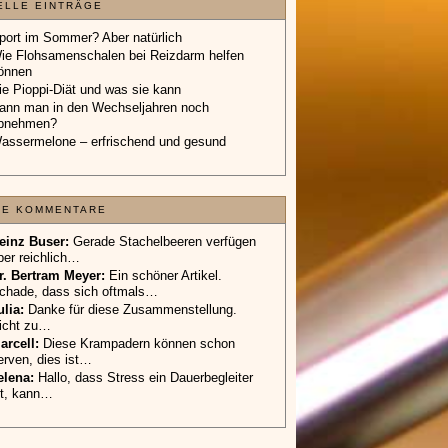
ELLE EINTRÄGE
port im Sommer? Aber natürlich
ie Flohsamenschalen bei Reizdarm helfen
önnen
ie Pioppi-Diät und was sie kann
ann man in den Wechseljahren noch
bnehmen?
assermelone – erfrischend und gesund
TE KOMMENTARE
einz Buser:
Gerade Stachelbeeren verfügen
ber reichlich…
r. Bertram Meyer:
Ein schöner Artikel.
chade, dass sich oftmals…
ulia:
Danke für diese Zusammenstellung.
icht zu…
arcell:
Diese Krampadern können schon
erven, dies ist…
elena:
Hallo, dass Stress ein Dauerbegleiter
st, kann…