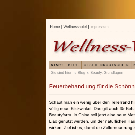
Home
Wellnesshotel
Impressum
START
BLOG
GESCHENKGUTSCHEIN
Sie sind hier:
Blog
Beauty: Grundlagen
Feuerbehandlung für die Schönh
Schaut man ein wenig über den Tellerrand hi
völlig neue Blickwinkel. Das gilt auch für Be
Beautyfarm. In China soll jetzt eine neue 
Liáo genutzt werden, um der natürlichen Ha
wirken. Ziel ist es, damit die Zellerneuerung 
Erfahrungen mit und Anwendung
Kieselsäuregel